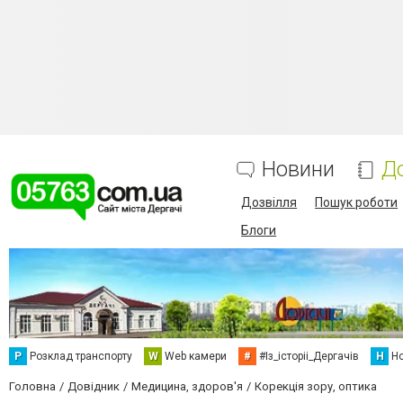
Новини
Д
Дозвілля
Пошук роботи
Блоги
Р
Розклад транспорту
W
Web камери
#
#Із_історіі_Дергачів
Н
Но
Головна
Довідник
Медицина, здоров'я
Корекція зору, оптика