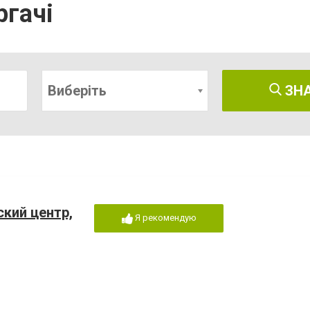
ргачі
Виберіть
ЗН
кий центр,
Я рекомендую