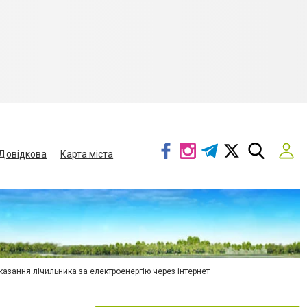
Довідкова
Карта міста
азання лічильника за електроенергію через інтернет