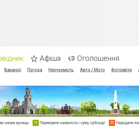
овідник
Афіша
Оголошення
Вакансії
Погода
Нерухомість
Авто / Мото
Фотозвіти
ві назви вулиць
П
Перевірити наявність і суму субсидії
П
Передати пок