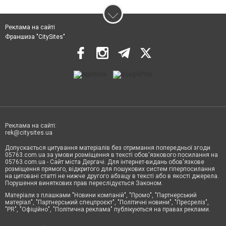
Реклама на сайті
Франшиза "CitySites"
Реклама на сайті:
rek@citysites.ua
Допускається цитування матеріалів без отримання попередньої згоди
05763.com.ua за умови розміщення в тексті обов'язкового посилання на
05763.com.ua - Сайт міста Дергачі. Для інтернет-видань обов'язкове
розміщення прямого, відкритого для пошукових систем гіперпосилання
на цитовані статті не нижче другого абзацу в тексті або в якості джерела.
Порушення виняткових прав переслідується Законом.
Матеріали з плашками "Новини компаній", "Промо", "Партнерський
матеріал", "Партнерський спецпроєкт", "Політичні новини", "Пресреліз",
"PR", "Офіційно", "Політична реклама" публікуються на правах реклами.