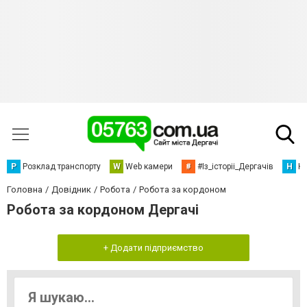
Р
Розклад транспорту
W
Web камери
#
#Із_історіі_Дергачів
Н
Но
Головна
Довідник
Робота
Робота за кордоном
Робота за кордоном Дергачі
+ Додати підприємство