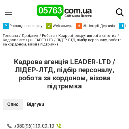
Р
Розклад транспорту
W
Web камери
#
#Із_історіі_Дергачів
Н
Но
Головна
Довідник
Робота
Кадрові, рекрутингові агентства
Кадрова агенція LEADER-LTD / ЛІДЕР-ЛТД, підбір персоналу, робота
за кордоном, візова підтримка
Кадрова агенція LEADER-LTD /
ЛІДЕР-ЛТД, підбір персоналу,
робота за кордоном, візова
підтримка
Опис
Відгуки
+380(96)119-00-10