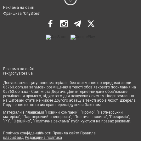
Реклама на сайті
Франшиза "CitySites"
Реклама на сайті:
rek@citysites.ua
Допускається цитування матеріалів без отримання попередньої згоди
05763.com.ua за умови розміщення в тексті обов'язкового посилання на
05763.com.ua - Сайт міста Дергачі. Для інтернет-видань обов'язкове
розміщення прямого, відкритого для пошукових систем гіперпосилання
на цитовані статті не нижче другого абзацу в тексті або в якості джерела.
Порушення виняткових прав переслідується Законом.
Матеріали з плашками "Новини компаній", "Промо", "Партнерський
матеріал", "Партнерський спецпроєкт", "Політичні новини", "Пресреліз",
"PR", "Офіційно", "Політична реклама" публікуються на правах реклами.
Політика конфіденційності
Правила сайту
Правила
класифайд
Редакційна політика