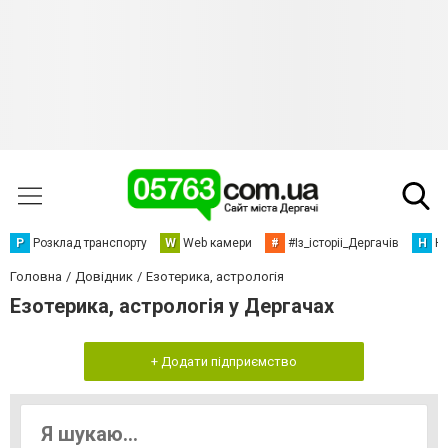
Р
Розклад транспорту
W
Web камери
#
#Із_історіі_Дергачів
Н
Но
Головна
Довідник
Езотерика, астрологія
Езотерика, астрологія у Дергачах
+ Додати підприємство