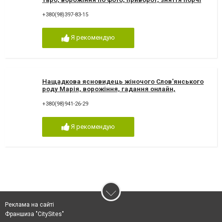
+380(98)397-83-15
Я рекомендую
Нащадкова ясновидець жіночого Слов'янського
роду Марія, ворожіння, гадання онлайн,
ворожіння Таро
+380(98)941-26-29
Я рекомендую
Реклама на сайті
Франшиза "CitySites"