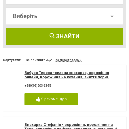
ЗНАЙТИ
Сортувати:
за рейтингом
за переглядами
Бабуся Тереза -сильна знахарка, ворожіння
онлайн, ворожіння на кохання, зняття порчі.
Ворожка Тереза
+380(95)203-63-53
Я рекомендую
Знахарка Стефанія - ворожіння, ворожіння на
Таро, ворожіння по фото, приворот, зняття порчі