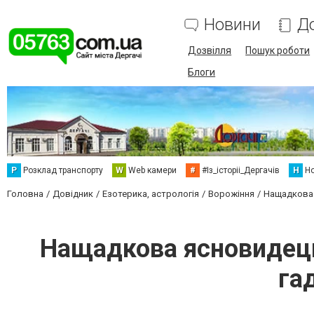
Новини
Д
Дозвілля
Пошук роботи
Блоги
Р
Розклад транспорту
W
Web камери
#
#Із_історіі_Дергачів
Н
Но
Головна
Довідник
Езотерика, астрологія
Ворожіння
Нащадкова 
Нащадкова ясновидець
га