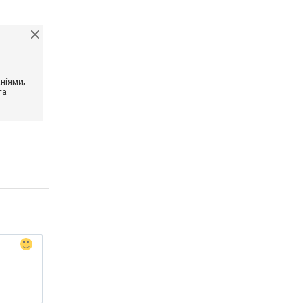
ніями;
та