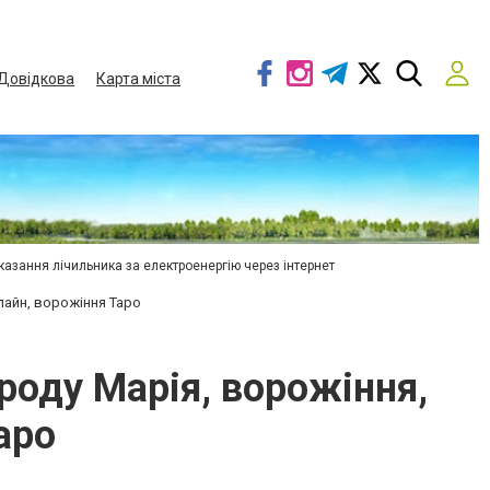
Довідкова
Карта міста
азання лічильника за електроенергію через інтернет
лайн, ворожіння Таро
оду Марія, ворожіння,
аро