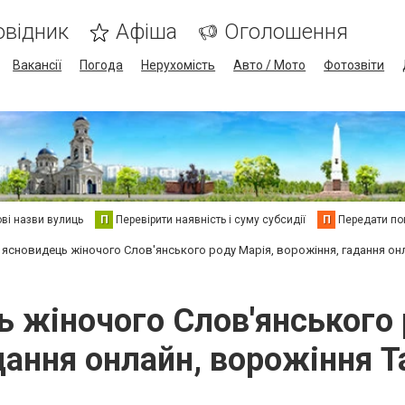
овідник
Афіша
Оголошення
Вакансії
Погода
Нерухомість
Авто / Мото
Фотозвіти
ві назви вулиць
П
Перевірити наявність і суму субсидії
П
Передати пок
ясновидець жіночого Слов'янського роду Марія, ворожіння, гадання он
 жіночого Слов'янського р
дання онлайн, ворожіння Т