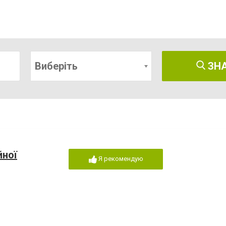
Виберіть
ЗН
йної
Я рекомендую