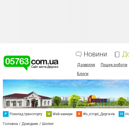
Новини
Д
Дозвілля
Пошук роботи
Блоги
Р
Розклад транспорту
W
Web камери
#
#Із_історіі_Дергачів
Н
Но
Головна
Довідник
Шопінг