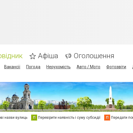
овідник
Афіша
Оголошення
Вакансії
Погода
Нерухомість
Авто / Мото
Фотозвіти
ві назви вулиць
П
Перевірити наявність і суму субсидії
П
Передати пок