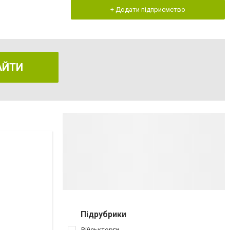
+ Додати підприємство
АЙТИ
Підрубрики
Військторги