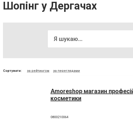
Шопінг у Дергачах
Сортувати:
за рейтингом
за переглядами
Amoreshop магазин професі
косметики
0800210064