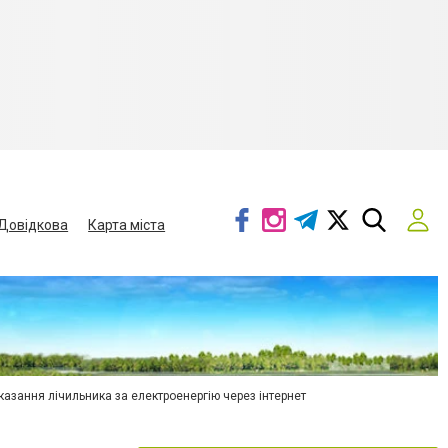
Довідкова
Карта міста
азання лічильника за електроенергію через інтернет