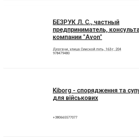
БЕЗРУК Л. С., частный
предприниматель, консульт
компании "Avon"
Дергачи, улица Сумской путь, 163-г, 204
978479480
Kiborg - спорядження та суп
для військових
+380665577077