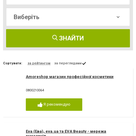
ЗНАЙТИ
Сортувати:
за рейтингом
за переглядами
Amoreshop магазин професійної косметики
0800210064
Я рекомендую
Eva (Ева), eva.ua та EVA Beauty - мережа
магазинів