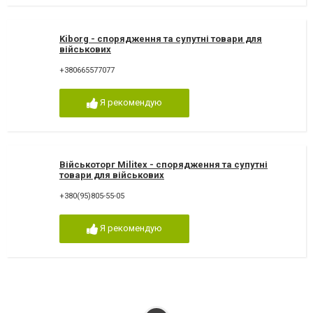
Kiborg - спорядження та супутні товари для
військових
+380665577077
Я рекомендую
Військоторг Militex - спорядження та супутні
товари для військових
+380(95)805-55-05
Я рекомендую