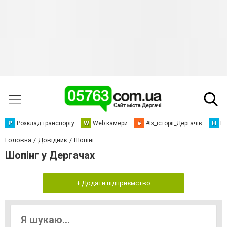
Р
Розклад транспорту
W
Web камери
#
#Із_історіі_Дергачів
Н
Но
Головна
Довідник
Шопінг
Шопінг у Дергачах
+ Додати підприємство