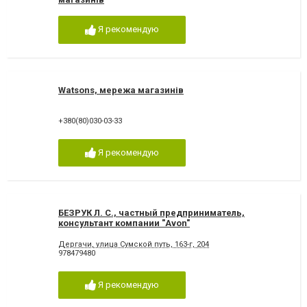
Я рекомендую
Watsons, мережа магазинів
+380(80)030-03-33
Я рекомендую
БЕЗРУК Л. С., частный предприниматель,
консультант компании "Avon"
Дергачи, улица Сумской путь, 163-г, 204
978479480
Я рекомендую