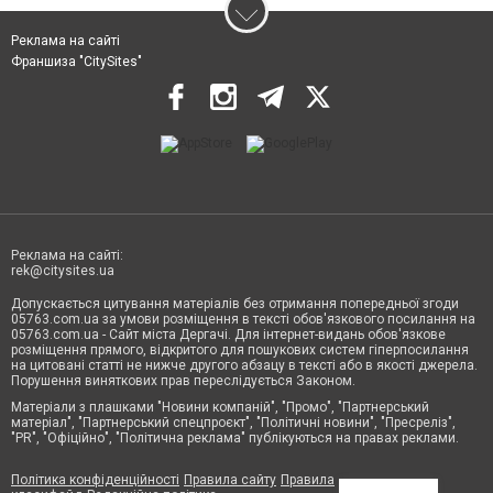
Реклама на сайті
Франшиза "CitySites"
Реклама на сайті:
rek@citysites.ua
Допускається цитування матеріалів без отримання попередньої згоди
05763.com.ua за умови розміщення в тексті обов'язкового посилання на
05763.com.ua - Сайт міста Дергачі. Для інтернет-видань обов'язкове
розміщення прямого, відкритого для пошукових систем гіперпосилання
на цитовані статті не нижче другого абзацу в тексті або в якості джерела.
Порушення виняткових прав переслідується Законом.
Матеріали з плашками "Новини компаній", "Промо", "Партнерський
матеріал", "Партнерський спецпроєкт", "Політичні новини", "Пресреліз",
"PR", "Офіційно", "Політична реклама" публікуються на правах реклами.
Політика конфіденційності
Правила сайту
Правила