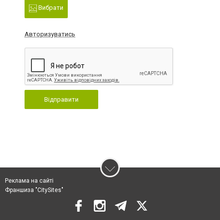
Вибрати
Авторизуватись
Відправити
Реклама на сайті
Франшиза "CitySites"