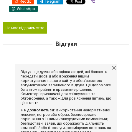
Reddit
Telegram
Viber
WhatsApp
Це моє підприємство
Відгуки
Відгук - це думка або оцінка людей, які бажають
передати досвід або враження іншим
користувачам нашого сайту з обов'язковою
аргументацією залишеного відгука. Це допоможе
багатьом прийняти правильне рішення.
Коментарі призначені для спілкування та
обговорення, а також для роз'яснення питань, що
цікавлять.
Не дозволяється:
використання ненормативної
лексики, погроз або образ; безпосереднє
порівняння з іншими конкуруючими компаніями;
безпідставні заяви, що ображають діяльність
компанії і / або її послуги; розміщення посилань на