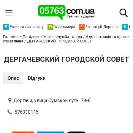
Р
Розклад транспорту
W
Web камери
#
#Із_історіі_Дергачів
Н
Но
Головна
Довідник
Міські служби, влада
Адміністрація та органи
управління
ДЕРГАЧЕВСКИЙ ГОРОДСКОЙ СОВЕТ
ДЕРГАЧЕВСКИЙ ГОРОДСКОЙ СОВЕТ
Опис
Відгуки
Дергачи, улица Сумской путь, 79-б
576330115