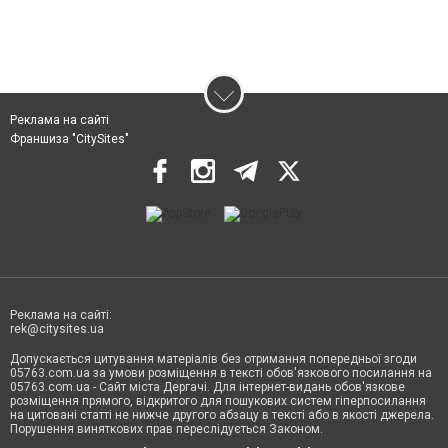
Реклама на сайті
Франшиза "CitySites"
Реклама на сайті:
rek@citysites.ua
Допускається цитування матеріалів без отримання попередньої згоди
05763.com.ua за умови розміщення в тексті обов'язкового посилання на
05763.com.ua - Сайт міста Дергачі. Для інтернет-видань обов'язкове
розміщення прямого, відкритого для пошукових систем гіперпосилання
на цитовані статті не нижче другого абзацу в тексті або в якості джерела.
Порушення виняткових прав переслідується Законом.