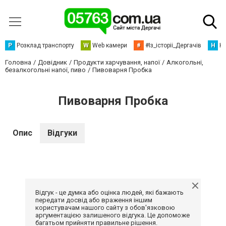
Р
Розклад транспорту
W
Web камери
#
#Із_історіі_Дергачів
Н
Но
Головна
Довідник
Продукти харчування, напої
Алкогольні,
безалкогольні напої, пиво
Пивоварня Пробка
Пивоварня Пробка
Опис
Відгуки
Відгук - це думка або оцінка людей, які бажають
передати досвід або враження іншим
користувачам нашого сайту з обов'язковою
аргументацією залишеного відгука. Це допоможе
багатьом прийняти правильне рішення.