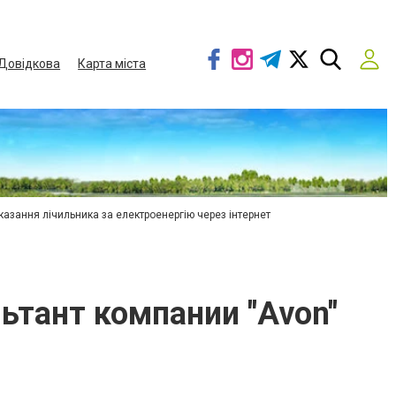
Довідкова
Карта міста
азання лічильника за електроенергію через інтернет
ьтант компании "Avon"