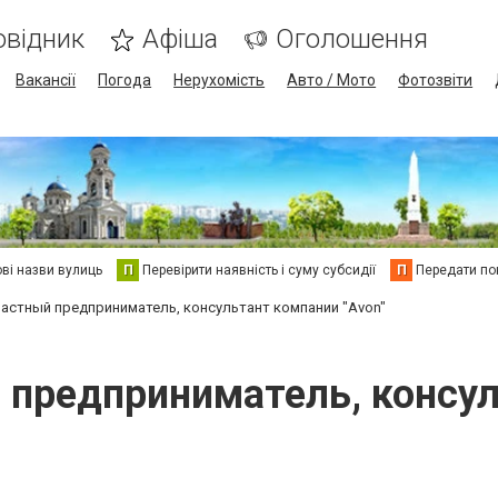
овідник
Афіша
Оголошення
Вакансії
Погода
Нерухомість
Авто / Мото
Фотозвіти
ві назви вулиць
П
Перевірити наявність і суму субсидії
П
Передати пок
 частный предприниматель, консультант компании "Avon"
й предприниматель, консул