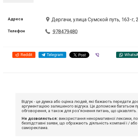
Адреса
Дергачи, улица Сумской путь, 163-г, 
Телефон
978479480
Reddit
Telegram
Viber
Whats
Відгук - це думка або оцінка людей, які бажають передати 
аргументацією залишеного відгука. Це допоможе багатьом пр
обговорення, а також для роз'яснення питань, що цікавлять.
Не дозволяється:
використання ненормативної лексики, по
безпідставні заяви, що ображають діяльність компанії і / або
самореклама.