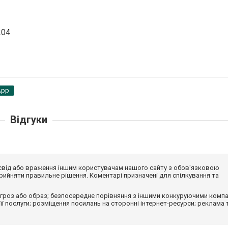
204
App
Відгуки
досвід або враження іншим користувачам нашого сайту з обов'язковою
ийняти правильне рішення. Коментарі призначені для спілкування та
гроз або образ; безпосереднє порівняння з іншими конкуруючими компа
 її послуги; розміщення посилань на сторонні інтернет-ресурси; реклама 