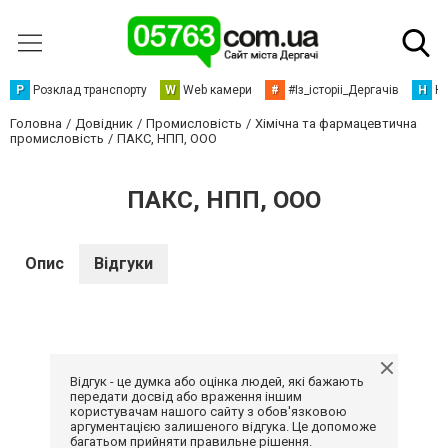
Р
Розклад транспорту
W
Web камери
#
#Із_історіі_Дергачів
Н
Но
Головна
Довідник
Промисловість
Хімічна та фармацевтична
промисловість
ПАКС, НПП, ООО
ПАКС, НПП, ООО
Опис
Відгуки
Відгук - це думка або оцінка людей, які бажають
передати досвід або враження іншим
користувачам нашого сайту з обов'язковою
аргументацією залишеного відгука. Це допоможе
багатьом прийняти правильне рішення.