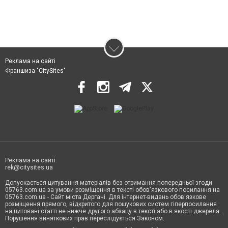
Реклама на сайті
Франшиза "CitySites"
Реклама на сайті:
rek@citysites.ua
Допускається цитування матеріалів без отримання попередньої згоди
05763.com.ua за умови розміщення в тексті обов'язкового посилання на
05763.com.ua - Сайт міста Дергачі. Для інтернет-видань обов'язкове
розміщення прямого, відкритого для пошукових систем гіперпосилання
на цитовані статті не нижче другого абзацу в тексті або в якості джерела.
Порушення виняткових прав переслідується Законом.