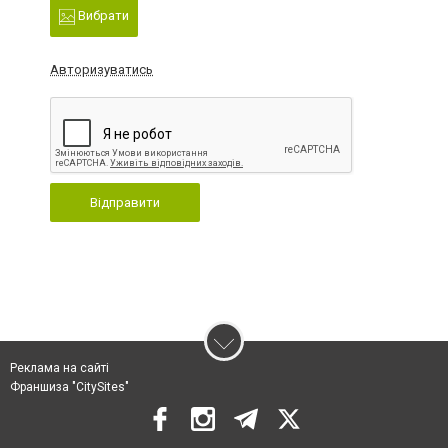
Вибрати
Авторизуватись
Відправити
Реклама на сайті
Франшиза "CitySites"