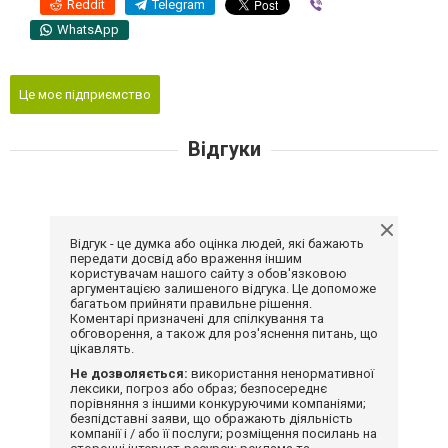
Reddit
Telegram
Viber
WhatsApp
Це моє підприємство
Відгуки
Відгук - це думка або оцінка людей, які бажають
передати досвід або враження іншим
користувачам нашого сайту з обов'язковою
аргументацією залишеного відгука. Це допоможе
багатьом прийняти правильне рішення.
Коментарі призначені для спілкування та
обговорення, а також для роз'яснення питань, що
цікавлять.
Не дозволяється:
використання ненормативної
лексики, погроз або образ; безпосереднє
порівняння з іншими конкуруючими компаніями;
безпідставні заяви, що ображають діяльність
компанії і / або її послуги; розміщення посилань на