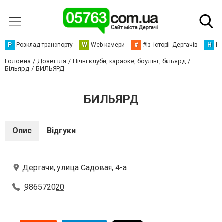
Р
Розклад транспорту
W
Web камери
#
#Із_історіі_Дергачів
Н
Но
Головна
Дозвілля
Нічні клуби, караоке, боулінг, більярд
Більярд
БИЛЬЯРД
БИЛЬЯРД
Опис
Відгуки
Дергачи, улица Садовая, 4-а
986572020