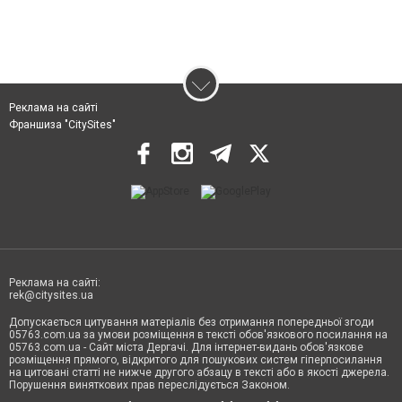
Реклама на сайті
Франшиза "CitySites"
Реклама на сайті:
rek@citysites.ua
Допускається цитування матеріалів без отримання попередньої згоди
05763.com.ua за умови розміщення в тексті обов'язкового посилання на
05763.com.ua - Сайт міста Дергачі. Для інтернет-видань обов'язкове
розміщення прямого, відкритого для пошукових систем гіперпосилання
на цитовані статті не нижче другого абзацу в тексті або в якості джерела.
Порушення виняткових прав переслідується Законом.