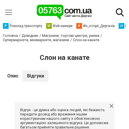
Р
Розклад транспорту
W
Web камери
#
#Із_історіі_Дергачів
Н
Но
Головна
Довідник
Магазини, торгові центри, ринки
Супермаркети, мінімаркети, магазини
Слон на канате
Слон на канате
Опис
Відгуки
Відгук - це думка або оцінка людей, які бажають
передати досвід або враження іншим
користувачам нашого сайту з обов'язковою
аргументацією залишеного відгука. Це допоможе
багатьом прийняти правильне рішення.