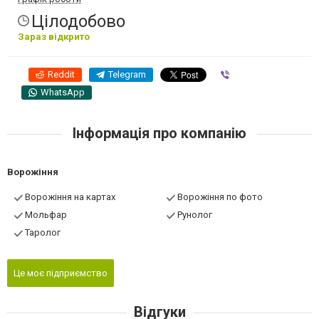
Цілодобово
Зараз відкрито
Reddit
Telegram
Viber
WhatsApp
Інформація про компанію
Ворожіння
Ворожіння на картах
Ворожіння по фото
Мольфар
Рунолог
Таролог
Це моє підприємство
Відгуки