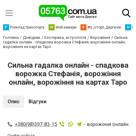
Р
Розклад транспорту
W
Web камери
#
#Із_історіі_Дергачів
Н
Но
Головна
Довідник
Езотерика, астрологія
Ворожіння
Сильна
гадалка онлайн - спадкова ворожка Стефанія, ворожіння онлайн,
ворожіння на картах Таро
Сильна гадалка онлайн - спадкова
ворожка Стефанія, ворожіння
онлайн, ворожіння на картах Таро
Опис
Відгуки
+380(98)397-83-15
- ворожіння онлайн
Графік роботи