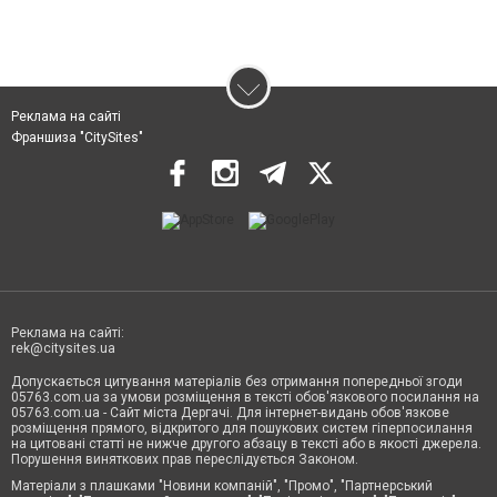
Реклама на сайті
Франшиза "CitySites"
Реклама на сайті:
rek@citysites.ua
Допускається цитування матеріалів без отримання попередньої згоди
05763.com.ua за умови розміщення в тексті обов'язкового посилання на
05763.com.ua - Сайт міста Дергачі. Для інтернет-видань обов'язкове
розміщення прямого, відкритого для пошукових систем гіперпосилання
на цитовані статті не нижче другого абзацу в тексті або в якості джерела.
Порушення виняткових прав переслідується Законом.
Матеріали з плашками "Новини компаній", "Промо", "Партнерський