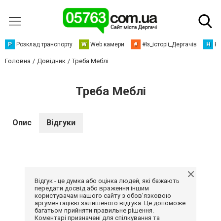
Р
Розклад транспорту
W
Web камери
#
#Із_історіі_Дергачів
Н
Но
Головна
Довідник
Треба Меблі
Треба Меблі
Опис
Відгуки
Відгук - це думка або оцінка людей, які бажають
передати досвід або враження іншим
користувачам нашого сайту з обов'язковою
аргументацією залишеного відгука. Це допоможе
багатьом прийняти правильне рішення.
Коментарі призначені для спілкування та