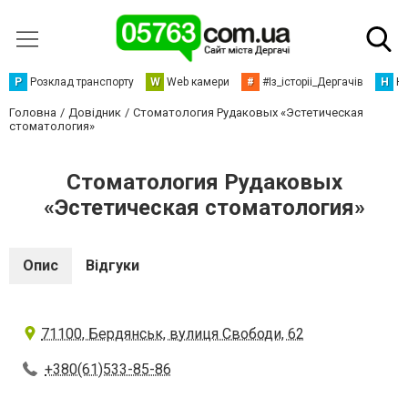
Р
Розклад транспорту
W
Web камери
#
#Із_історіі_Дергачів
Н
Но
Головна
Довідник
Стоматология Рудаковых «Эстетическая
стоматология»
Стоматология Рудаковых
«Эстетическая стоматология»
Опис
Відгуки
71100, Бердянськ, вулиця Свободи, 62
+380(61)533-85-86