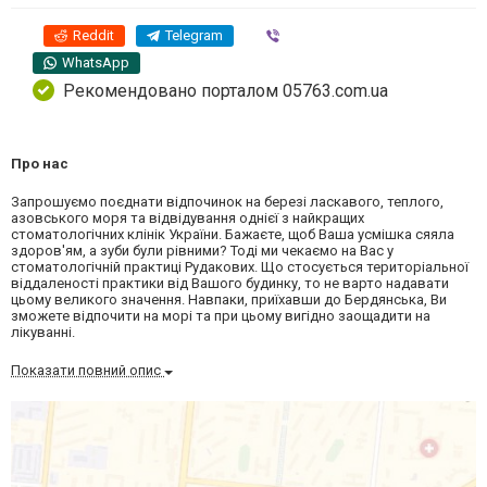
Reddit
Telegram
Viber
WhatsApp
Рекомендовано порталом 05763.com.ua
Про нас
Запрошуємо поєднати відпочинок на березі ласкавого, теплого,
азовського моря та відвідування однієї з найкращих
стоматологічних клінік України. Бажаєте, щоб Ваша усмішка сяяла
здоров'ям, а зуби були рівними? Тоді ми чекаємо на Вас у
стоматологічній практиці Рудакових. Що стосується територіальної
віддаленості практики від Вашого будинку, то не варто надавати
цьому великого значення. Навпаки, приїхавши до Бердянська, Ви
зможете відпочити на морі та при цьому вигідно заощадити на
лікуванні.
Показати повний опис