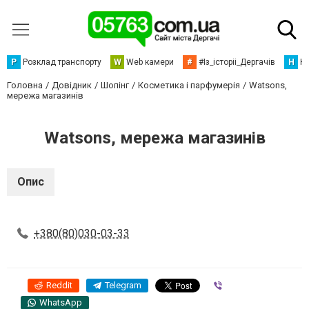
Р
Розклад транспорту
W
Web камери
#
#Із_історіі_Дергачів
Н
Но
Головна
Довідник
Шопінг
Косметика і парфумерія
Watsons,
мережа магазинів
Watsons, мережа магазинів
Опис
+380(80)030-03-33
Reddit
Telegram
Viber
WhatsApp