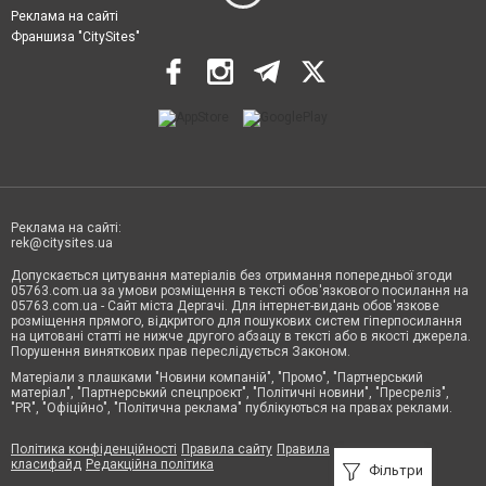
Реклама на сайті
Франшиза "CitySites"
Реклама на сайті:
rek@citysites.ua
Допускається цитування матеріалів без отримання попередньої згоди
05763.com.ua за умови розміщення в тексті обов'язкового посилання на
05763.com.ua - Сайт міста Дергачі. Для інтернет-видань обов'язкове
розміщення прямого, відкритого для пошукових систем гіперпосилання
на цитовані статті не нижче другого абзацу в тексті або в якості джерела.
Порушення виняткових прав переслідується Законом.
Матеріали з плашками "Новини компаній", "Промо", "Партнерський
матеріал", "Партнерський спецпроєкт", "Політичні новини", "Пресреліз",
"PR", "Офіційно", "Політична реклама" публікуються на правах реклами.
Політика конфіденційності
Правила сайту
Правила
класифайд
Редакційна політика
Фільтри