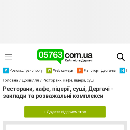
Р
Розклад транспорту
W
Web камери
#
#Із_історіі_Дергачів
Н
Но
Головна
Дозвілля
Ресторани, кафе, піцерії, суші
Ресторани, кафе, піцерії, суші, Дергачі -
заклади та розважальні комплекси
+ Додати підприємство