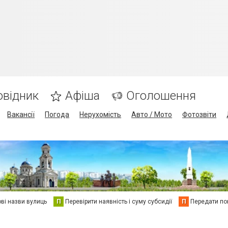
овідник
Афіша
Оголошення
Вакансії
Погода
Нерухомість
Авто / Мото
Фотозвіти
ві назви вулиць
П
Перевірити наявність і суму субсидії
П
Передати пок