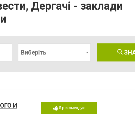
квести, Дергачі - заклади
си
Виберіть
ЗН
ОГО И
Я рекомендую