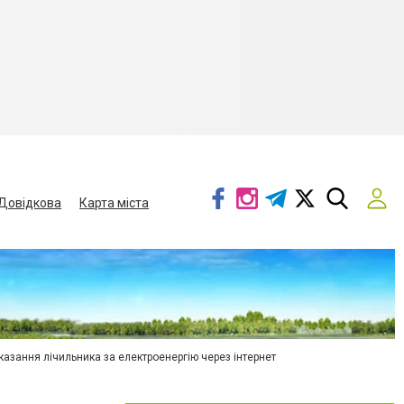
Довідкова
Карта міста
азання лічильника за електроенергію через інтернет