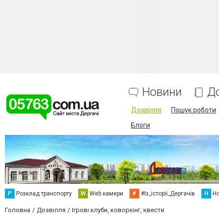
Новини
Д
Дозвілля
Пошук роботи
Блоги
Р
Розклад транспорту
W
Web камери
#
#Із_історіі_Дергачів
Н
Но
Головна
Дозвілля
Ігрові клуби, коворкінг, квести