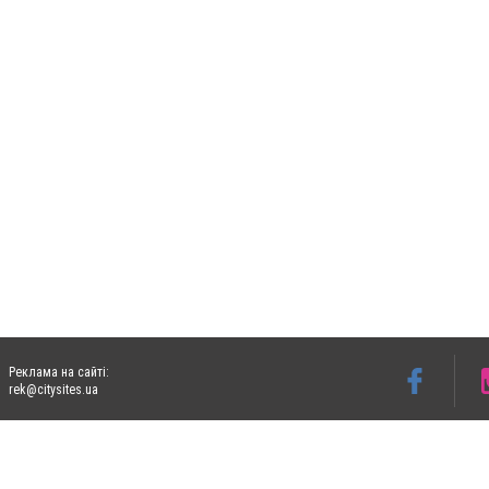
Реклама на сайті:
rek@citysites.ua
Допускається цитування матеріалів без отримання попередньої згоди 05763.com.ua з
пошукових систем гіперпосилання на цитовані статті не нижче другого абзацу в тек
Матеріали з плашками "Новини компаній", "Промо", "Партнерський матеріал", "Партнер