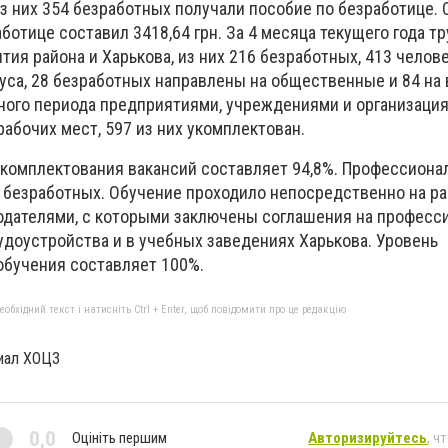
из них 354 безработных получали пособие по безработице.
ботице составил 3418,64 грн. За 4 месяца текущего года т
тия района и Харькова, из них 216 безработных, 413 челов
туса, 28 безработных направлены на общественные и 84 н
тного периода предприятиями, учреждениями и организаци
рабочих мест, 597 из них укомплектован.
укомплектования вакансий составляет 94,8%. Профессион
 безработных. Обучение проходило непосредственно на ра
дателями, с которыми заключены соглашения на професс
удоустройства и в учебных заведениях Харькова. Уровень
обучения составляет 100%.
бхідний текст і натисніть Ctrl + Enter, щоб повідомити про це редакцію
иал ХОЦЗ
0,0
Оцініть першим
Авторизируйтесь
, ч