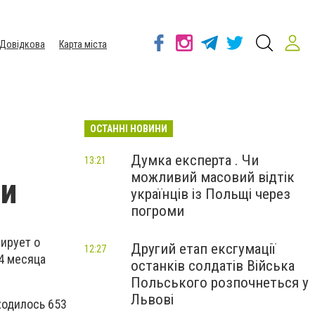
Довідкова
Карта міста
ОСТАННІ НОВИНИ
Думка експерта . Чи
13:21
можливий масовий відтік
ти
українців із Польщі через
погроми
ирует о
Другий етап ексгумації
12:27
4 месяца
останків солдатів Війська
Польського розпочнеться у
Львові
ходилось 653