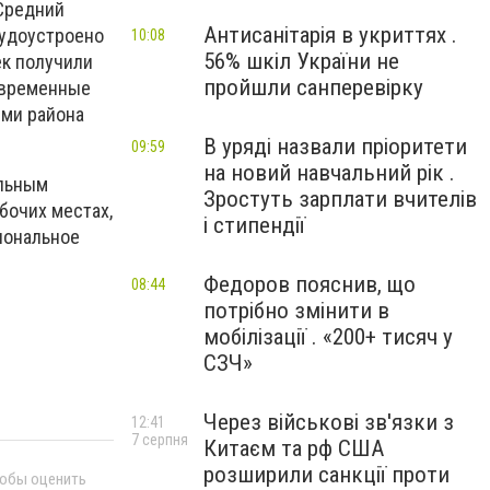
 Средний
Антисанітарія в укриттях .
рудоустроено
10:08
56% шкіл України не
ек получили
пройшли санперевірку
а временные
ями района
В уряді назвали пріоритети
09:59
на новий навчальний рік .
альным
Зростуть зарплати вчителів
бочих местах,
і стипендії
иональное
Федоров пояснив, що
08:44
потрібно змінити в
мобілізації . «200+ тисяч у
СЗЧ»
Через військові зв'язки з
12:41
7 серпня
Китаєм та рф США
розширили санкції проти
тобы оценить