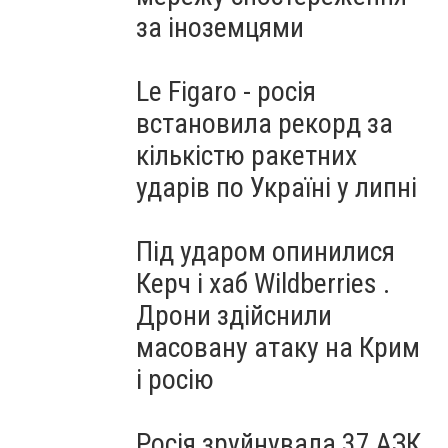
за іноземцями
Le Figaro - росія
встановила рекорд за
кількістю ракетних
ударів по Україні у липні
Під ударом опинилися
Керч і хаб Wildberries .
Дрони здійснили
масовану атаку на Крим
і росію
Росія зруйнувала 37 АЗК