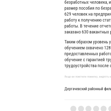
безработных человека, 
размер пособия по безра
629 человек на предприя
работу к получению ста
работы. В течение отче
заказано 630 вакантных 
Таким образом уровень 
обучением охвачено 128
предоставленных работо
обучение с гарантией тр
трудоустройства после 
Якщо ви помітили помилку, виділіть нео
Дергачевский районный фил