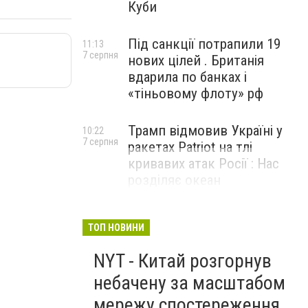
Куби
Під санкції потрапили 19
11:13
7 серпня
нових цілей . Британія
вдарила по банках і
«тіньовому флоту» рф
Трамп відмовив Україні у
10:22
7 серпня
ракетах Patriot на тлі
кривавих атак Росії : Нас
розділяє океан
ТОП НОВИНИ
NYT - Китай розгорнув
небачену за масштабом
мережу спостереження