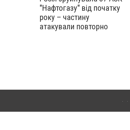
"Нафтогазу" від початку
року – частину
атакували повторно
ергачі. Для інтернет-видань обов'язкове розміщення прямого, відкритого для
лама" публікуються на правах реклами.