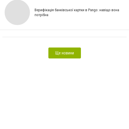
Верифікація банківської картки в Pango: навіщо вона
потрібна
Професійна ароматизація приміщень і бізнесу Aroma Buro: як правильно обрати товари для свого
простору [СЮЖЕТ]
Ще новини