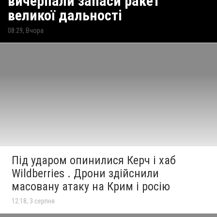
вичерпали запаси ракет
великої дальності
08:29, Вчора
Під ударом опинилися Керч і хаб
Wildberries . Дрони здійснили
масовану атаку на Крим і росію
12:18, 3 серпня