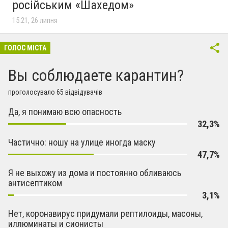
російським «Шахедом»
15:21, 26 липня
ГОЛОС МІСТА
Вы соблюдаете карантин?
проголосувало 65 відвідувачів
Да, я понимаю всю опасность
32,3%
Частично: ношу на улице иногда маску
47,7%
Я не выхожу из дома и постоянно обливаюсь
антисептиком
3,1%
Нет, коронавирус придумали рептилоиды, масоны,
иллюминаты и сионисты