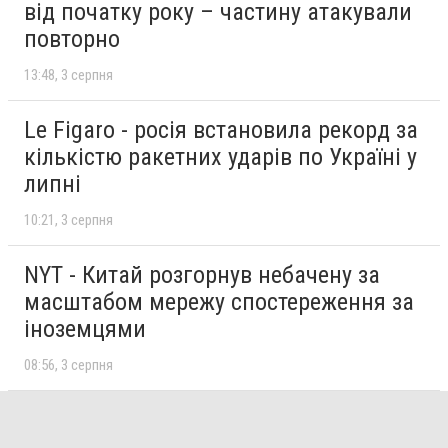
від початку року – частину атакували
повторно
13:48
3 серпня
Le Figaro - росія встановила рекорд за
кількістю ракетних ударів по Україні у
липні
10:21
3 серпня
NYT - Китай розгорнув небачену за
масштабом мережу спостереження за
іноземцями
08:56
3 серпня