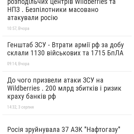
розподільчих центрів Wildberries та
НПЗ . Безпілотники масовано
атакували росію
10:57
Вчора
Генштаб ЗСУ - Втрати армії рф за добу
склали 1130 військових та 1715 БпЛА
09:14
Вчора
До чого призвели атаки ЗСУ на
Wildberries . 200 млрд збитків і ризик
краху банків рф
14:32
3 серпня
Росія зруйнувала 37 АЗК "Нафтогазу"