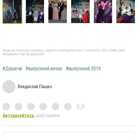
Якщо ви помітили помилку, виділіть необхідний текст і натисніть Ctrl + Enter, щоб
повідомити про це редакцію
#Дерагчи
#выпускной вечер
#выпускной 2019
Владислав Пашко
0,0
Авторизуйтесь
, щоб оцінити