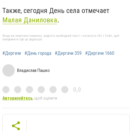
Также, сегодня День села отмечает
Малая Даниловка
.
Якщо ви помітили помилку, виділіть необхідний текст і натисніть Ctrl + Enter, щоб
повідомити про це редакцію
#Дергачи
#День города
#Дергачи 359
#Дергачи 1660
Владислав Пашко
0,0
Авторизуйтесь
, щоб оцінити