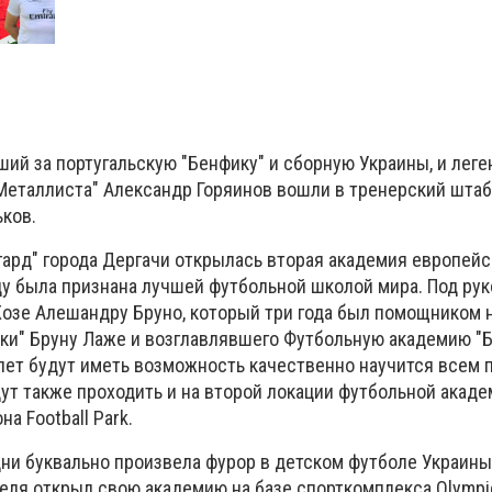
ший за португальскую "Бенфику" и сборную Украины, и лег
"Металлиста" Александр Горяинов вошли в тренерский шта
ьков.
гард" города Дергачи открылась вторая академия европейс
оду была признана лучшей футбольной школой мира. Под ру
озе Алешандру Бруно, который три года был помощником
ики" Бруну Лаже и возглавлявшего Футбольную академию "
7 лет будут иметь возможность качественно научится всем
ут также проходить и на второй локации футбольной акад
на Football Park.
дни буквально произвела фурор в детском футболе Украины
еля открыл свою академию на базе спорткомплекса Olympic