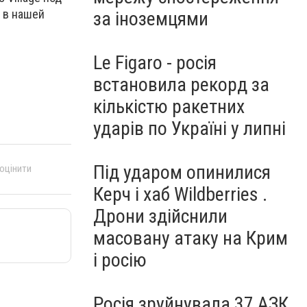
о в нашей
за іноземцями
Le Figaro - росія
встановила рекорд за
кількістю ракетних
ударів по Україні у липні
Під ударом опинилися
 оцінити
Керч і хаб Wildberries .
Дрони здійснили
масовану атаку на Крим
і росію
Росія зруйнувала 37 АЗК