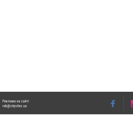
Реклама на сайті:
rek@citysites.ua
Допускається цитування матеріалів без отримання попередньої згоди 05763.com.ua з
пошукових систем гіперпосилання на цитовані статті не нижче другого абзацу в тек
Матеріали з плашками "Новини компаній", "Промо", "Партнерський матеріал", "Партнер