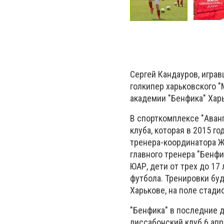
Сергей Кандауров, играв
голкипер харьковского 
академии "Бенфика" Хар
В спорткомплексе "Аван
клуба, которая в 2015 г
тренера-координатора Ж
главного тренера "Бенф
ЮАР, дети от трех до 1
футбола. Тренировки буд
Харькове, на поле стадио
"Бенфика" в последние 
лиссабонский клуб 6 апр