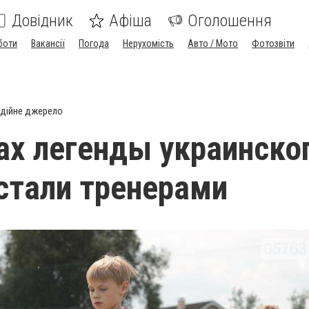
Довідник
Афіша
Оголошення
боти
Вакансії
Погода
Нерухомість
Авто / Мото
Фотозвіти
дійне джерело
ах легенды украинско
стали тренерами