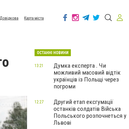
Довідкова
Карта міста
ОСТАННІ НОВИНИ
го
Думка експерта . Чи
13:21
можливий масовий відтік
українців із Польщі через
погроми
Другий етап ексгумації
12:27
останків солдатів Війська
Польського розпочнеться у
Львові