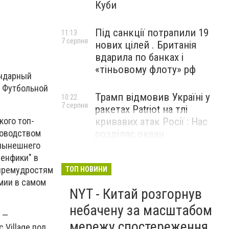
Куби
Під санкції потрапили 19
11:13
7 серпня
нових цілей . Британія
вдарила по банках і
«тіньовому флоту» рф
ендарный
б Футбольной
Трамп відмовив Україні у
10:22
7 серпня
ракетах Patriot на тлі
кривавих атак Росії : Нас
кого топ-
розділяє океан
ководством
 нынешнего
Бенфики" в
 премудростям
ТОП НОВИНИ
емии в самом
NYT - Китай розгорнув
небачену за масштабом
 —
мережу спостереження
 Village под