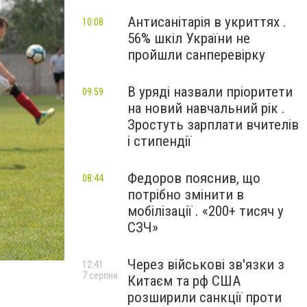
Антисанітарія в укриттях .
10:08
56% шкіл України не
пройшли санперевірку
В уряді назвали пріоритети
09:59
на новий навчальний рік .
Зростуть зарплати вчителів
і стипендії
Федоров пояснив, що
08:44
потрібно змінити в
мобілізації . «200+ тисяч у
СЗЧ»
Через військові зв'язки з
12:41
7 серпня
Китаєм та рф США
розширили санкції проти