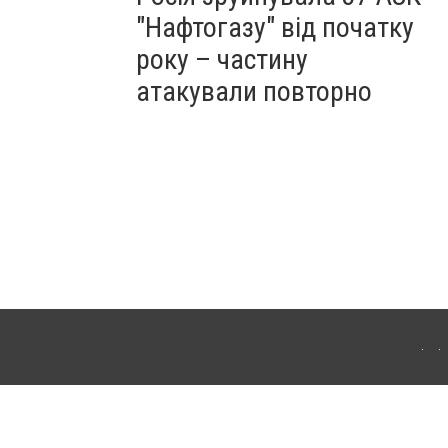
"Нафтогазу" від початку
року – частину
атакували повторно
ергачі. Для інтернет-видань обов'язкове розміщення прямого, відкритого для
лама" публікуються на правах реклами.