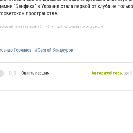
емия "Бенфика" в Украине стала первой от клуба не тольк
стсоветском пространстве.
бхідний текст і натисніть Ctrl + Enter, щоб повідомити про це редакцію
ксандр Горяинов
#Сергей Кандауров
0,0
Оцініть першим
Авторизуйтесь
, щоб