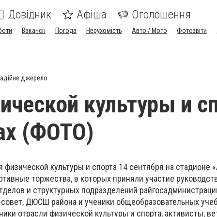
Довідник
Афіша
Оголошення
боти
Вакансії
Погода
Нерухомість
Авто / Мото
Фотозвіти
адійне джерело
ической культуры и с
ах (ФОТО)
 физической культуры и спорта 14 сентября на стадионе «А
ртивные торжества, в которых приняли участие руководств
отделов и структурных подразделений райгосадминистрации
 совет, ДЮСШ района и ученики общеобразовательных уче
ники отрасли физической культуры и спорта, активисты, в