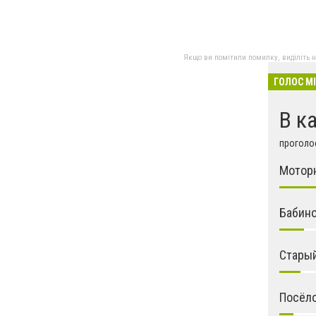
Якщо ви помітили помилку, виділіть нео
ГОЛОС М
В к
проголос
Мотор
Бабин
Стары
Посёл