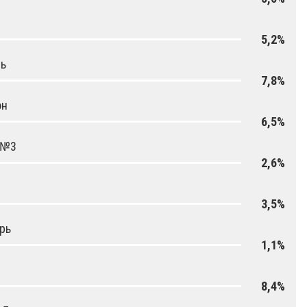
5,2%
ль
7,8%
он
6,5%
 №3
2,6%
3,5%
рь
1,1%
8,4%