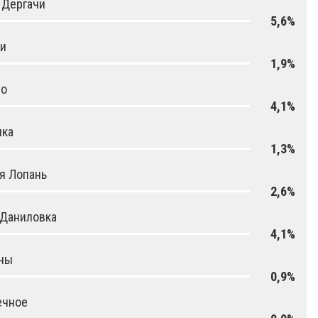
 Дергачи
5,6%
ки
1,9%
но
4,1%
нка
1,3%
я Лопань
2,6%
 Даниловка
4,1%
ны
0,9%
ечное