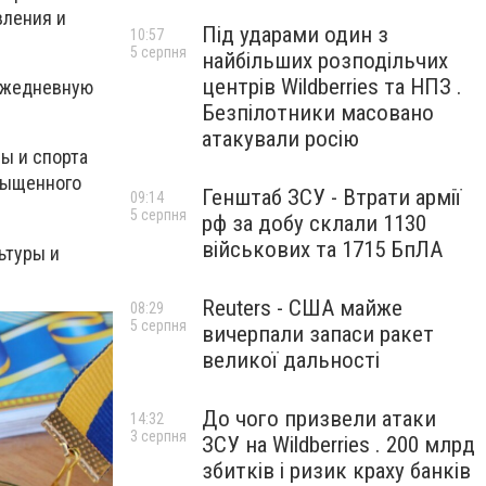
вления и
Під ударами один з
10:57
5 серпня
найбільших розподільчих
центрів Wildberries та НПЗ .
 ежедневную
Безпілотники масовано
атакували росію
ы и спорта
асыщенного
Генштаб ЗСУ - Втрати армії
09:14
5 серпня
рф за добу склали 1130
військових та 1715 БпЛА
ьтуры и
Reuters - США майже
08:29
5 серпня
вичерпали запаси ракет
великої дальності
До чого призвели атаки
14:32
3 серпня
ЗСУ на Wildberries . 200 млрд
збитків і ризик краху банків