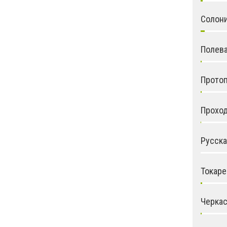
Солон
Полев
Прото
Прохо
Русска
Токаре
Черкас