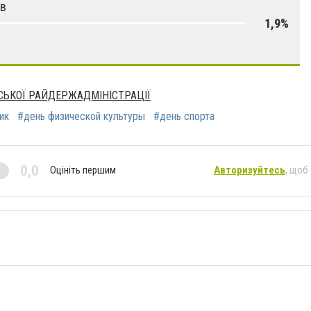
ов
1,9%
СЬКОЇ РАЙДЕРЖАДМІНІСТРАЦІЇ
ик
#день физической культуры
#день спорта
0,0
Оцініть першим
Авторизуйтесь
, щоб