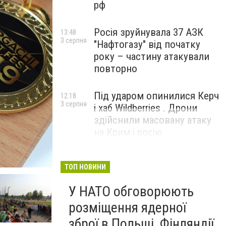
рф
Росія зруйнувала 37 АЗК
13:48
3 серпня
"Нафтогазу" від початку
року – частину атакували
повторно
Під ударом опинилися Керч
12:18
3 серпня
і хаб Wildberries . Дрони
здійснили масовану атаку
на Крим і росію
ТОП НОВИНИ
У НАТО обговорюють
розміщення ядерної
зброї в Польщі, Фінляндії