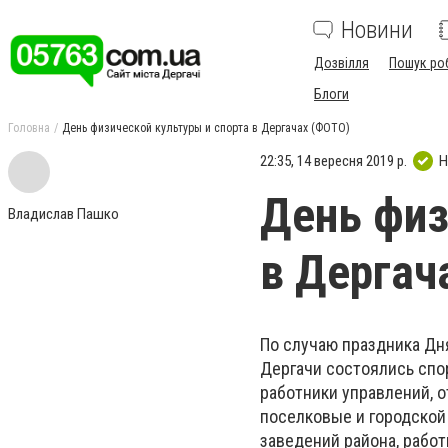
Новини
Дозвілля
Пошук ро
Блоги
Головна
День физической культуры и спорта в Дергачах (ФОТО)
22:35, 14 вересня 2019 р.
Н
День физ
Владислав Пашко
в Дергач
По случаю праздника Дня
Дергачи состоялись спо
работники управлений, 
поселковые и городской
заведений района, работ