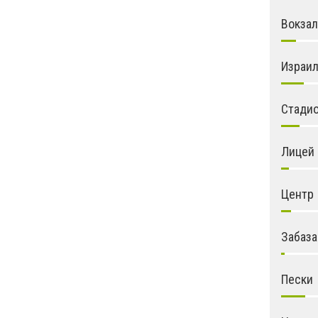
Вокзал
Израи
Стади
Лицей
Центр
Забаза
Пески