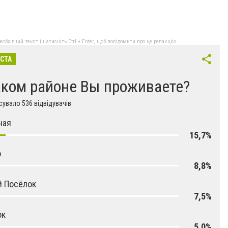
бхідний текст і натисніть Ctrl + Enter, щоб повідомити про це редакцію
ІСТА
аком районе Вы проживаете?
увало 536 відвідувачів
ная
15,7%
о
8,8%
й Посёлок
7,5%
ок
5,0%