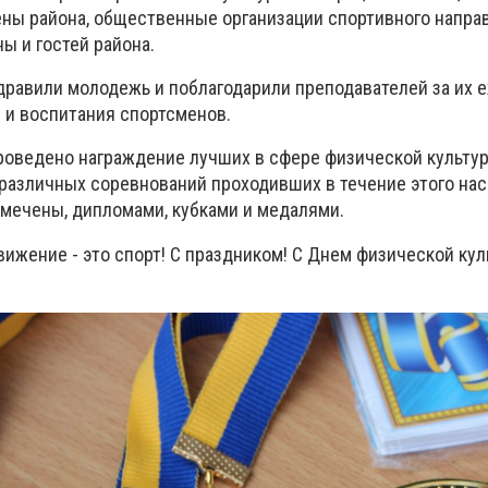
ены района, общественные организации спортивного напра
ы и гостей района.
дравили молодежь и поблагодарили преподавателей за их
я и воспитания спортсменов.
роведено награждение лучших в сфере физической культур
м различных соревнований проходивших в течение этого н
тмечены, дипломами, кубками и медалями.
вижение - это спорт! С праздником! С Днем физической кул