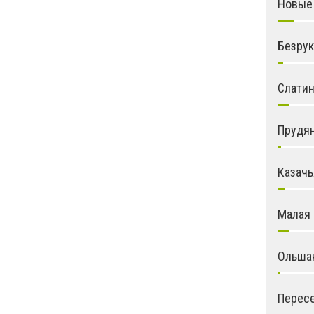
Новые
Безру
Слати
Прудя
Казачь
Малая
Ольша
Перес