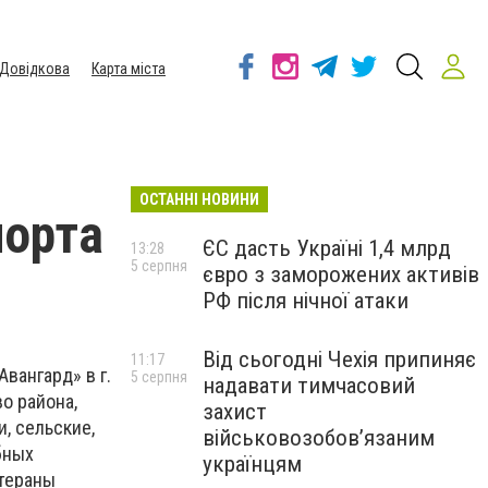
Довідкова
Карта міста
ОСТАННІ НОВИНИ
порта
ЄС дасть Україні 1,4 млрд
13:28
5 серпня
євро з заморожених активів
РФ після нічної атаки
Від сьогодні Чехія припиняє
11:17
вангард» в г.
5 серпня
надавати тимчасовий
о района,
захист
, сельские,
військовозобов’язаним
бных
українцям
етераны