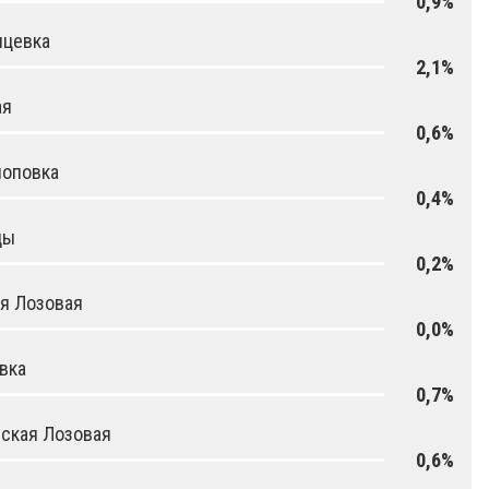
0,9%
ицевка
2,1%
ая
0,6%
поповка
0,4%
ды
0,2%
я Лозовая
0,0%
вка
0,7%
ская Лозовая
0,6%