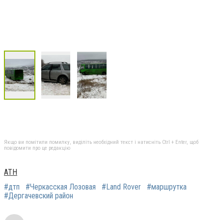
Якщо ви помітили помилку, виділіть необхідний текст і натисніть Ctrl + Enter, щоб
повідомити про це редакцію
АТН
#дтп
#Черкасская Лозовая
#Land Rover
#маршрутка
#Дергачевский район