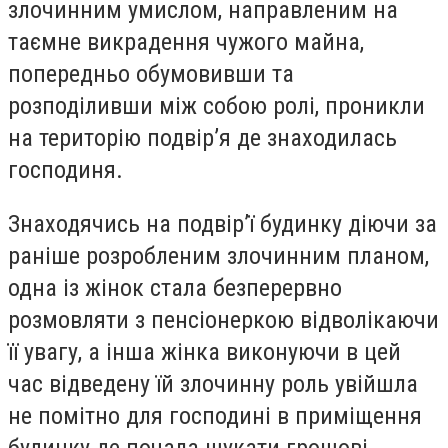
злочинним умислом, направленим на
таємне викрадення чужого майна,
попередньо обумовивши та
розподіливши між собою ролі, проникли
на територію подвір’я де знаходилась
господиня.
Знаходячись на подвір’ї будинку діючи за
раніше розробленим злочинним планом,
одна із жінок стала безперервно
розмовляти з пенсіонеркою відволікаючи
її увагу, а інша жінка виконуючи в цей
час відведену їй злочинну роль увійшла
не помітно для господині в приміщення
будинку де почала шукати грошові