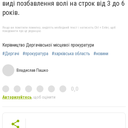
виді позбавлення волі на строк від 3 до 6
років.
Якщо ви помітили помилку, виділіть необхідний текст і натисніть Ctrl + Enter, щоб
повідомити про це редакцію
Керівництво Дергачівської місцевої прокуратури
#Дергачі
#прокуратура
#харківська область
#новини
Владислав Пашко
0,0
Авторизуйтесь
, щоб оцінити