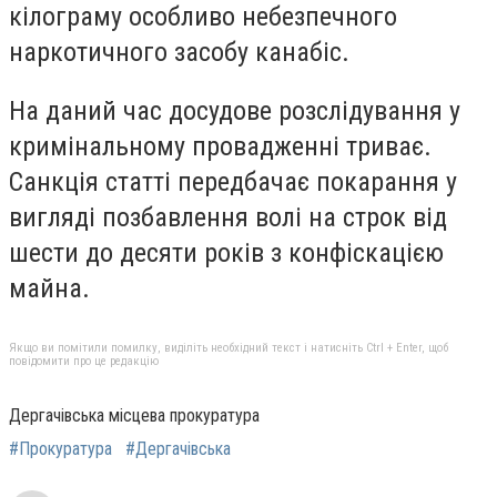
кілограму особливо небезпечного
наркотичного засобу канабіс.
На даний час досудове розслідування у
кримінальному провадженні триває.
Санкція статті передбачає покарання у
вигляді позбавлення волі на строк від
шести до десяти років з конфіскацією
майна.
Якщо ви помітили помилку, виділіть необхідний текст і натисніть Ctrl + Enter, щоб
повідомити про це редакцію
Дергачівська місцева прокуратура
#Прокуратура
#Дергачівська