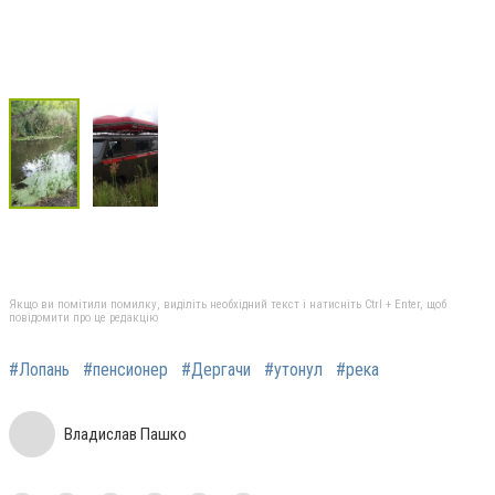
Якщо ви помітили помилку, виділіть необхідний текст і натисніть Ctrl + Enter, щоб
повідомити про це редакцію
#Лопань
#пенсионер
#Дергачи
#утонул
#река
Владислав Пашко