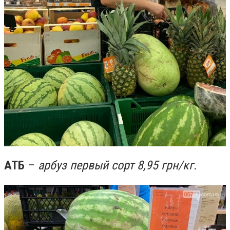
АТБ
–
арбуз первый сорт 8,95 грн/кг.