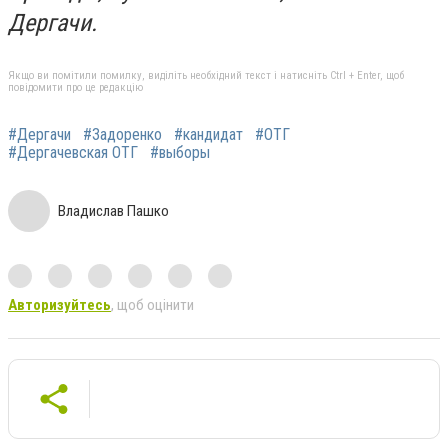
Дергачи.
Якщо ви помітили помилку, виділіть необхідний текст і натисніть Ctrl + Enter, щоб
повідомити про це редакцію
#Дергачи
#Задоренко
#кандидат
#ОТГ
#Дергачевская ОТГ
#выборы
Владислав Пашко
Авторизуйтесь
, щоб оцінити