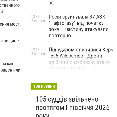
рф
ественного
ей
Росія зруйнувала 37 АЗК
13:48
3 серпня
"Нафтогазу" від початку
ения мест
року – частину атакували
повторно
рьковщине
Під ударом опинилися Керч
12:18
3 серпня
і хаб Wildberries . Дрони
здійснили масовану атаку
ена как
на Крим і росію
гривен или
ТОП НОВИНИ
105 суддів звільнено
протягом I півріччя 2026
року