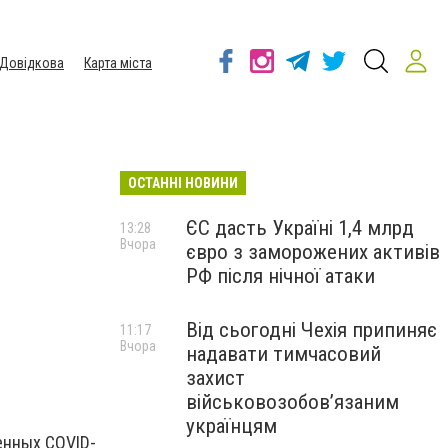
Довідкова
Карта міста
ОСТАННІ НОВИНИ
ЄС дасть Україні 1,4 млрд
13:28
Вчора
євро з заморожених активів
РФ після нічної атаки
Від сьогодні Чехія припиняє
11:17
Вчора
надавати тимчасовий
захист
військовозобов’язаним
українцям
енных COVID-