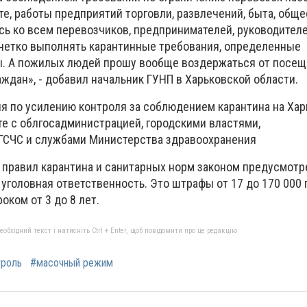
е, работы предприятий торговли, развлечений, быта, общ
сь ко всем перевозчиков, предпринимателей, руководител
четко выполнять карантинные требования, определенные
ы. А пожилых людей прошу вообще воздержаться от посещ
ждан», - добавил начальник ГУНП в Харьковской области.
 по усилению контроля за соблюдением карантина на Ха
е с облгосадминистрацией, городскими властями,
ГСЧС и службами Министерства здравоохранения
 правил карантина и санитарных норм законом предусмотр
 уголовная ответственность. Это штрафы от 17 до 170 000 
ком от 3 до 8 лет.
бхідний текст і натисніть Ctrl + Enter, щоб повідомити про це редакцію
троль
#масочный режим