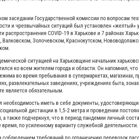
ном заседании Государственной комиссии по вопросам тех
ости и чрезвычайных ситуаций был установлен «желтый» 
и распространения COVID-19 в Харькове и 7 районах Харь
м, Валковском, Золочевском, Краснокутском, Нововодолажс
ком.
демической ситуацией на Харьковщине начальник харьковс
тился ко всем жителям города и области. Он напомнил, чт
ежима во время пребывания в супермаркетах, магазинах, п
ях, развлекательных заведениях, учреждениях быта, зонах
те является обязательным.
 необходимость иметь в себе документы, удостоверяющие
социальной дистанции в 1,5-2 метра и проведении постоя
 а также подчеркнул, что в период пандемии личный сост
е время, по усиленному варианту служебной деятельности.
а соблюдением требований по ограничению перевозок пас