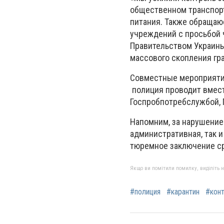
общественном транспорт
питания. Также обращаю
учреждений с просьбой 
Правительством Украин
массового скопления гра
Совместные мероприятия
полиция проводит вмест
Госпробпотребслужбой, 
Напомним, за нарушение
административная, так и
тюремное заключение сро
Якщо ви помітили помилку, виділіть нео
#полиция
#карантин
#кон