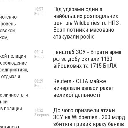
Під ударами один з
10:57
Вчора
найбільших розподільчих
ногенно-
центрів Wildberries та НПЗ .
уровень
Безпілотники масовано
ковской
атакували росію
ком,
Генштаб ЗСУ - Втрати армії
09:14
кой полиции
Вчора
рф за добу склали 1130
о соблюдение
військових та 1715 БпЛА
редприятиях,
 отдыха и
Reuters - США майже
08:29
Вчора
вичерпали запаси ракет
великої дальності
 личность, и
нной
ав полиции
До чого призвели атаки
14:32
3 серпня
ЗСУ на Wildberries . 200 млрд
збитків і ризик краху банків
сажиров в