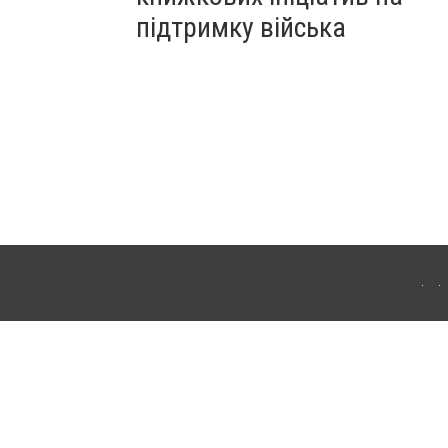
підтримку війська
ергачі. Для інтернет-видань обов'язкове розміщення прямого, відкритого для
лама" публікуються на правах реклами.
ості
Правила сайту