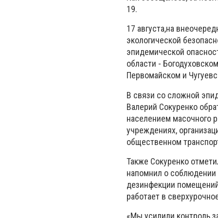
19.
17 августа
,
н
а внеочеред
экологической безопасн
эпидемической опасност
области - Богодуховско
Первомайском и Чугуевс
В связи со сложной эпи
Валерий Сокуренко обра
населением масочного р
учреждениях, организаци
общественном транспор
Также
Сокуренко
отметил
напомнил о соблюдении 
дезинфекции помещений,
работает в сверхурочно
«Мы усилили контроль з