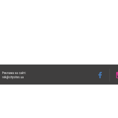
Реклама на сайті:
rek@citysites.ua
Допускається цитування матеріалів без отримання попередньої згоди 05763.com.ua з
пошукових систем гіперпосилання на цитовані статті не нижче другого абзацу в тек
Матеріали з плашками "Новини компаній", "Промо", "Партнерський матеріал", "Партнер
Реклама на сайті
Ф