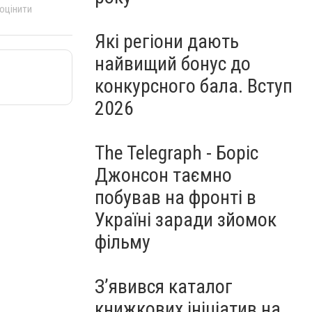
 оцінити
Які регіони дають
найвищий бонус до
конкурсного бала. Вступ
2026
The Telegraph - Боріс
Джонсон таємно
побував на фронті в
Україні заради зйомок
фільму
З’явився каталог
книжкових ініціатив на