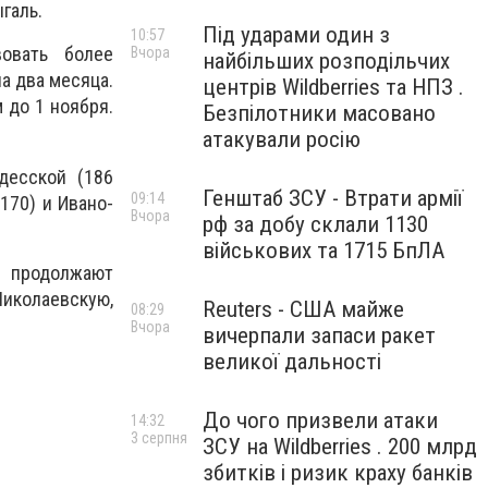
галь.
Під ударами один з
10:57
овать более
Вчора
найбільших розподільчих
а два месяца.
центрів Wildberries та НПЗ .
 до 1 ноября.
Безпілотники масовано
атакували росію
десской (186
Генштаб ЗСУ - Втрати армії
09:14
(170) и Ивано-
Вчора
рф за добу склали 1130
військових та 1715 БпЛА
 продолжают
Николаевскую,
Reuters - США майже
08:29
.
Вчора
вичерпали запаси ракет
великої дальності
До чого призвели атаки
14:32
3 серпня
ЗСУ на Wildberries . 200 млрд
збитків і ризик краху банків