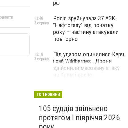
рф
 оцінити
Росія зруйнувала 37 АЗК
13:48
3 серпня
"Нафтогазу" від початку
року – частину атакували
повторно
Під ударом опинилися Керч
12:18
3 серпня
і хаб Wildberries . Дрони
здійснили масовану атаку
на Крим і росію
ТОП НОВИНИ
105 суддів звільнено
протягом I півріччя 2026
року