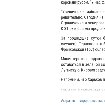
коронавирусом. "У нас ф
"Увеличение заболев
решительно. Сегодня на
Ограничение и зонирова
К 31 октября мы продолж
За прошедшие сутки б
случаев), Тернопольской
Франковской (167) облас
Министерство здрав
оставаться в зеленой з
Луганскую, Кировоградс
Напомним, что Харьков п
Якщо ви помітили помилку, виділіть нео
#карантин
#продление кара