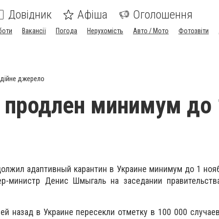
Довідник
Афіша
Оголошення
боти
Вакансії
Погода
Нерухомість
Авто / Мото
Фотозвіти
дійне джерело
 продлен минимум до 
должил адаптивный карантин в Украине
минимум
до 1 нояб
ер-министр
Денис Шмыгаль
на заседании правительств
ней назад в Украине пересекли отметку в 100 000 случае