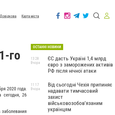
Довідкова
Карта міста
ОСТАННІ НОВИНИ
1-го
ЄС дасть Україні 1,4 млрд
13:28
Вчора
євро з заморожених активів
РФ після нічної атаки
Від сьогодні Чехія припиняє
11:17
ря 2020 года.
Вчора
надавати тимчасовий
а
сегодня,
26
захист
військовозобов’язаним
українцям
в заболевания