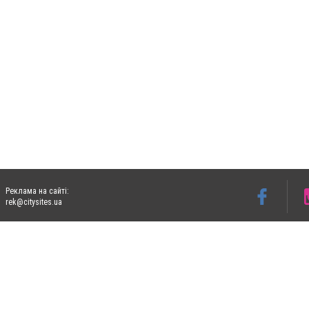
Реклама на сайті:
rek@citysites.ua
Допускається цитування матеріалів без отримання попередньої згоди 05763.com.ua з
пошукових систем гіперпосилання на цитовані статті не нижче другого абзацу в тек
Матеріали з плашками "Новини компаній", "Промо", "Партнерський матеріал", "Партнер
Реклама на сайті
Ф