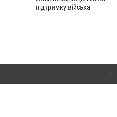
підтримку війська
ергачі. Для інтернет-видань обов'язкове розміщення прямого, відкритого для
лама" публікуються на правах реклами.
ості
Правила сайту