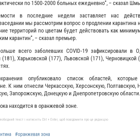
актически по 1500-2000 больных ежедневно", – сказал Шмы
аемости в последние недели заставляет нас действ
 заседании мы рассмотрим вопрос о продлении карантина н
ние территорий по цветам будет действовать как минимум
им карантин", – сказал премьер.
ольше всего заболевших COVID-19
зафиксировали
в О
 (181), Харьковской (177), Львовской (171), Черновицкой 
тях.
оохранения
опубликовало
список областей, которые
оне. К ним отнесли Черкасскую, Херсонскую, Полтавскую, 
кую, Запорожскую, Донецкую и Днепропетровскую области
ока находится в оранжевой зоне.
бхідний текст і натисніть Ctrl + Enter, щоб повідомити про це редакцію
нтина
#оранжевая зона