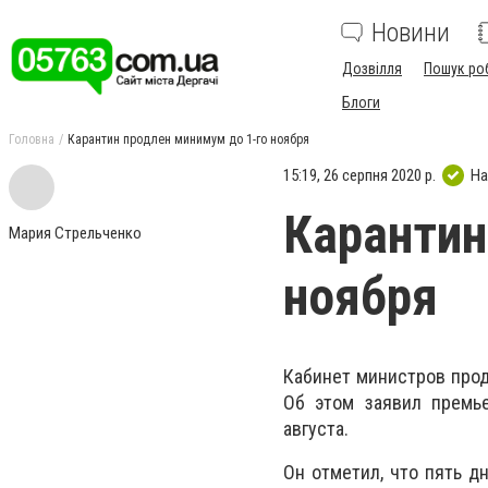
Новини
Дозвілля
Пошук ро
Блоги
Головна
Карантин продлен минимум до 1-го ноября
15:19, 26 серпня 2020 р.
На
Карантин
Мария Стрельченко
ноября
Кабинет министров про
Об этом заявил премь
августа.
Он отметил, что пять д