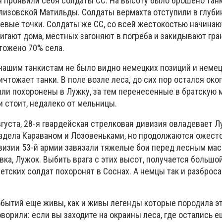
я проявили себя солдаты СС. На высоту было брошено танк
-лизовской Матильды. Солдаты вермахта отступили в глубин
евые точки. Солдаты же СС, со всей жестокостью начинаю
игают дома, местных загоняют в погреба и закидывают гра
тожено 70% села.
нашим танкистам не было видно немецких позиций и неме
ичтожает танки. В поле возле леса, до сих пор остался око
ли похоронены в Лужку, за тем перенесенные в братскую 
 и стоит, недалеко от мельницы.
вгуста, 28-я гвардейская стрелковая дивизия овладевает Л
адела Караваном и Лозовеньками, но продолжаются ожест
дивизии 53-й армии завязали тяжелые бои перед лесным ма
ка, Лужок. Выбить врага с этих высот, получается большо
етских солдат похоронят в Соснах. А немцы так и разброс
обытий еще живы, как и живы легенды которые породила эт
ворили: если вы заходите на окраины леса, где остались е