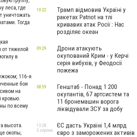
овую группу,
у леса, где
Трамп відмовив Україні у
10:22
т уничтожать
ракетах Patriot на тлі
натами. Тогда
кривавих атак Росії : Нас
розділяє океан
цкая
Дрони атакують
09:29
п от тяжелой
окупований Крим - у Керчі
могилу в
серія вибухів, у Феодосії
пожежа
ужоком; 116-я
оченные бои
Генштаб - Понад 1 200
08:59
ссивом на
окупантів, 67 артсистем та
й кровью.
11 бронемашин ворога
аны по всему
ліквідували ЗСУ за добу
ЄС дасть Україні 1,4 млрд
а высота.
13:28
5 серпня
євро з заморожених активів
ще окопы,