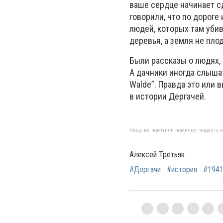
ваше сердце начинает с
говорили, что по дороге 
людей, которых там убив
деревья, а земля не пло
Были рассказы о людях, 
А дачники иногда слышат 
Walde”. Правда это или 
в истории Дергачей.
Якщо ви помітили помилку, виділіть нео
Алексей Третьяк
#Дергачи
#история
#194