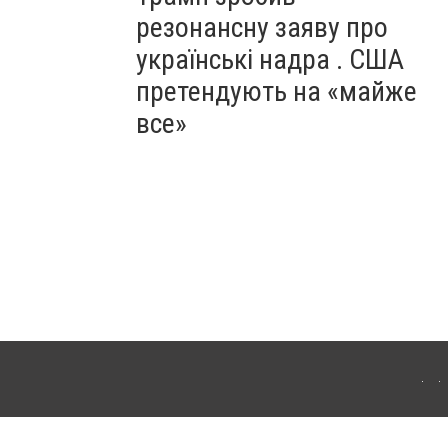
резонансну заяву про
українські надра . США
претендують на «майже
все»
ергачі. Для інтернет-видань обов'язкове розміщення прямого, відкритого для