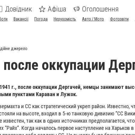
Довідник
Афіша
Оголошення
боти
Вакансії
Погода
Нерухомість
Авто / Мото
Фотозвіти
дійне джерело
., после оккупации Дер
 1941 г., после оккупации Дергачей, немцы занимают выс
ыми пунктами Караван и Лужок.
ермахта и СС как стратегический укреп район. Известно, ч
стояли на высоте, входил в 5-ю танковую дивизию “СС Вики
е известен, так как в одних источниках предполагается, что
гих “Райх”. Когда началось первое наступление на Харьков 