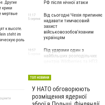
РФ після нічної атаки
е. Другие
т крики
де мертвые
Від сьогодні Чехія припиняє
11:17
5 серпня
надавати тимчасовий
захист
ят к высоте.
військовозобов’язаним
ein steht im
українцям
агическую роль
Під ударами один з
10:57
5 серпня
найбільших розподільчих
центрів Wildberries та НПЗ .
Безпілотники масовано
атакували росію
ТОП НОВИНИ
У НАТО обговорюють
розміщення ядерної
 оцінити
зброї в Польщі, Фінляндії