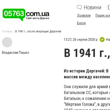
Новини
Дозвілля
Пошук ро
Блоги
Головна
В 1941 г., после оккупации Дергачей
15:27, 26 серпня 2020 р.
На
В 1941 г
Владислав Пашко
Из истории Дергачей: В
массив между населенн
Они служили для армий в
батальонов СС, которые 
батальон, к сожалению н
“Мертвая Голова”, в дру