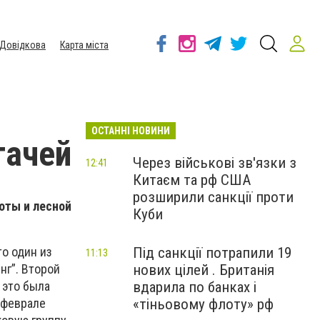
Довідкова
Карта міста
ОСТАННІ НОВИНИ
гачей
Через військові зв'язки з
12:41
Китаєм та рф США
розширили санкції проти
оты и лесной
Куби
Під санкції потрапили 19
то один из
11:13
нових цілей . Британія
нг”. Второй
вдарила по банках і
 это была
«тіньовому флоту» рф
в феврале