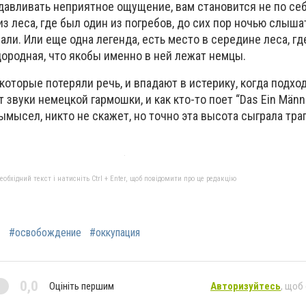
давливать неприятное ощущение, вам становится не по себ
из леса, где был один из погребов, до сих пор ночью слыша
али. Или еще одна легенда, есть место в середине леса, г
дородная, что якобы именно в ней лежат немцы.
которые потеряли речь, и впадают в истерику, когда подход
звуки немецкой гармошки, и как кто-то поет “Das Ein Männl
вымысел, никто не скажет, но точно эта высота сыграла тр
бхідний текст і натисніть Ctrl + Enter, щоб повідомити про це редакцію
1
#освобождение
#оккупация
0,0
Оцініть першим
Авторизуйтесь
, щоб