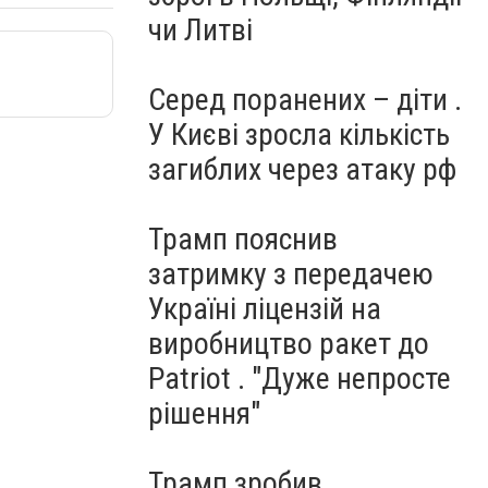
чи Литві
Серед поранених – діти .
У Києві зросла кількість
загиблих через атаку рф
Трамп пояснив
затримку з передачею
Україні ліцензій на
виробництво ракет до
Patriot . "Дуже непросте
рішення"
Трамп зробив