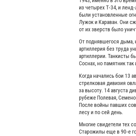
1943, именно в это врем
из четырех Т-34, и ленд
были установленные огн
Лужок и Караван. Они сж
от их зверств было унич
От поднявшегося дыма, 
артиллерия без труда ун
артиллерии. Танкисты бы
Соснах, но памятник так
Когда начались бои 13 а
стрелковая дивизия овл
за высоту. 14 августа 
рубеже Полевая, Семенов
После войны павших сов
лесу и по сей день.
Многие свидетели тех с
Старожилы еще в 90-е го