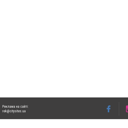
Реклама на сайті:
rek@citysites.ua
Допускається цитування матеріалів без отримання попередньої згоди 05763.com.ua з