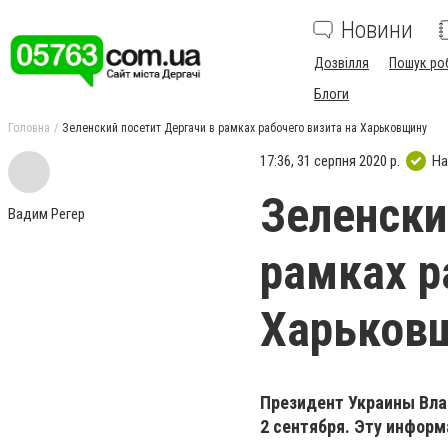
Новини
Дозвілля
Пошук ро
Блоги
Головна
Зеленский посетит Дергачи в рамках рабочего визита на Харьковщину
17:36, 31 серпня 2020 р.
На
Зеленски
Вадим Регер
рамках р
Харьков
Президент Украины Вла
2 сентября. Эту информ