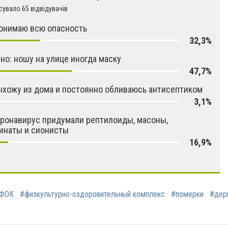
увало 65 відвідувачів
понимаю всю опасность
32,3%
но: ношу на улице иногда маску
47,7%
ыхожу из дома и постоянно обливаюсь антисептиком
3,1%
оронавирус придумали рептилоиды, масоны,
инаты и сионисты
16,9%
ФОК
#физкультурно-оздоровительный комплекс
#померки
#дер