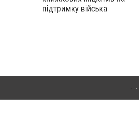
підтримку війська
ергачі. Для інтернет-видань обов'язкове розміщення прямого, відкритого для
лама" публікуються на правах реклами.
ості
Правила сайту