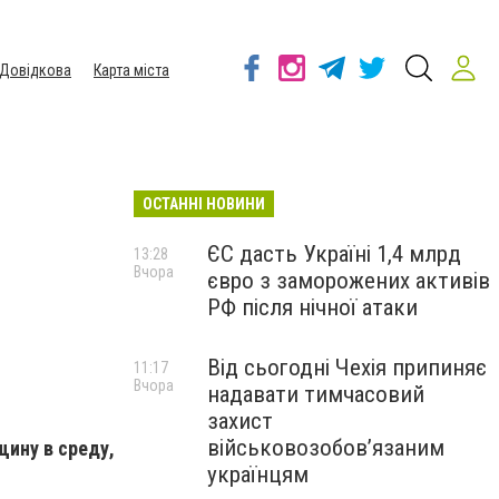
Довідкова
Карта міста
ОСТАННІ НОВИНИ
ЄС дасть Україні 1,4 млрд
13:28
Вчора
євро з заморожених активів
РФ після нічної атаки
Від сьогодні Чехія припиняє
11:17
Вчора
надавати тимчасовий
захист
військовозобов’язаним
ину в среду,
українцям