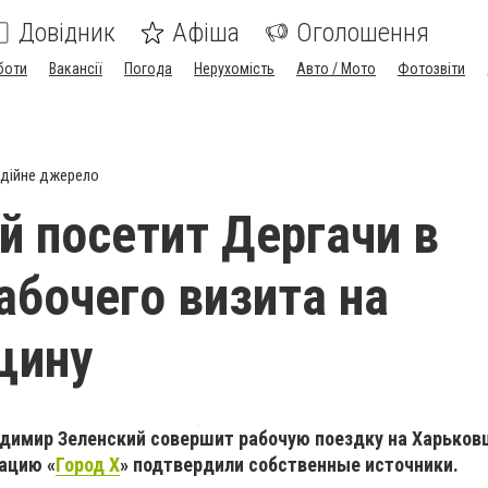
Довідник
Афіша
Оголошення
боти
Вакансії
Погода
Нерухомість
Авто / Мото
Фотозвіти
дійне джерело
й посетит Дергачи в
абочего визита на
щину
димир Зеленский совершит рабочую поездку на Харьковщ
ацию «
Город Х
» подтвердили собственные источники.