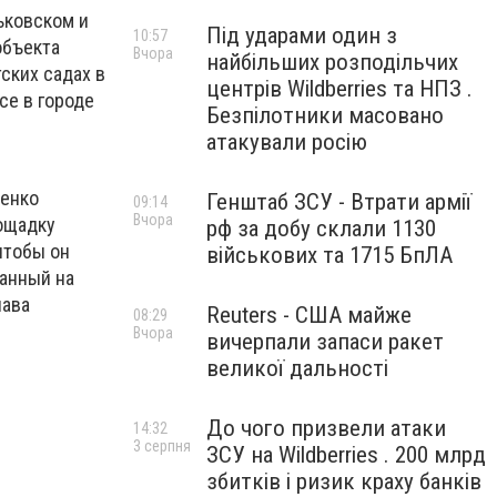
ьковском и
Під ударами один з
10:57
объекта
Вчора
найбільших розподільчих
ских садах в
центрів Wildberries та НПЗ .
се в городе
Безпілотники масовано
атакували росію
ценко
Генштаб ЗСУ - Втрати армії
09:14
Вчора
ощадку
рф за добу склали 1130
чтобы он
військових та 1715 БпЛА
ванный на
лава
Reuters - США майже
08:29
Вчора
вичерпали запаси ракет
великої дальності
До чого призвели атаки
14:32
3 серпня
ЗСУ на Wildberries . 200 млрд
збитків і ризик краху банків