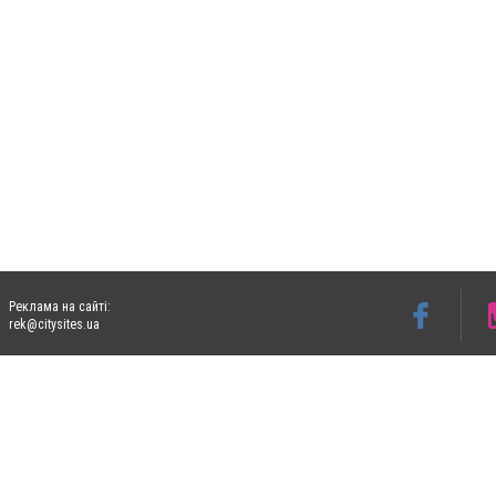
Реклама на сайті:
rek@citysites.ua
Допускається цитування матеріалів без отримання попередньої згоди 05763.com.ua з
пошукових систем гіперпосилання на цитовані статті не нижче другого абзацу в тек
Матеріали з плашками "Новини компаній", "Промо", "Партнерський матеріал", "Партнер
Реклама на сайті
Ф