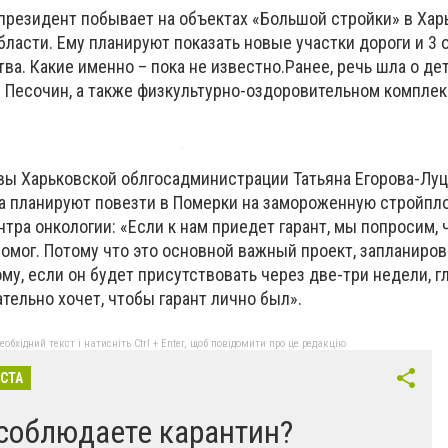
 президент побывает на объектах «Большой стройки» в Хар
ласти. Ему планируют показать новые участки дороги и 3 
ва. Какие именно – пока не известно.Ранее, речь шла о дет
 Песочин, а также физкультурно-оздоровительном комплек
вы Харьковской облгосадминистрации Татьяна Егорова-Лу
та планируют повезти в Померки на замороженную стройпл
тра онкологии: «Если к нам приедет гарант, мы попросим, 
помог. Потому что это основной важный проект, запланиро
у, если он будет присутствовать через две-три недели, г
ельно хочет, чтобы гарант лично был».
бхідний текст і натисніть Ctrl + Enter, щоб повідомити про це редакцію
ІСТА
соблюдаете карантин?