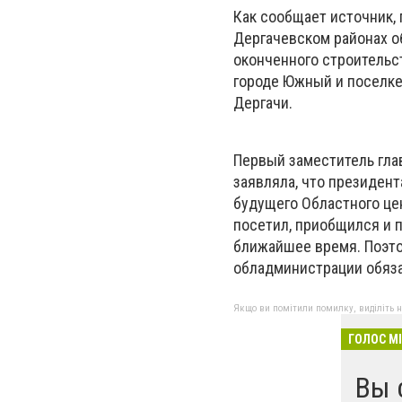
Как сообщает источник,
Дергачевском районах об
оконченного строительст
городе Южный и поселке
Дергачи.
Первый заместитель гла
заявляла, что президен
будущего Областного цен
посетил, приобщился и 
ближайшее время. Поэтом
обладминистрации обязат
Якщо ви помітили помилку, виділіть нео
ГОЛОС М
Вы 