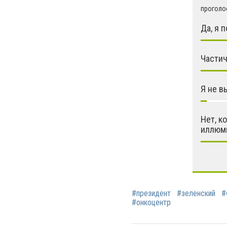
проголос
Да, я 
Частич
Я не в
Нет, к
иллюм
#президент
#зеленский
#
#онкоцентр