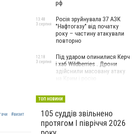
рф
Росія зруйнувала 37 АЗК
13:48
3 серпня
"Нафтогазу" від початку
року – частину атакували
повторно
Під ударом опинилися Керч
12:18
3 серпня
і хаб Wildberries . Дрони
здійснили масовану атаку
на Крим і росію
ТОП НОВИНИ
105 суддів звільнено
гачи
#визит
протягом I півріччя 2026
року