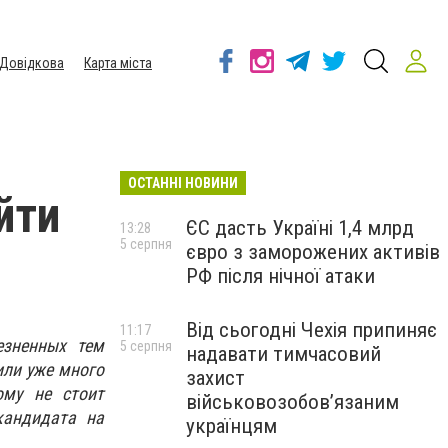
Довідкова
Карта міста
ОСТАННІ НОВИНИ
йти
ЄС дасть Україні 1,4 млрд
13:28
5 серпня
євро з заморожених активів
РФ після нічної атаки
Від сьогодні Чехія припиняє
11:17
езненных тем
5 серпня
надавати тимчасовий
или уже много
захист
ому не стоит
військовозобов’язаним
кандидата на
українцям