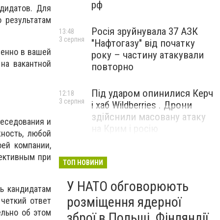
рф
дидатов. Для
о результатам
Росія зруйнувала 37 АЗК
13:48
3 серпня
"Нафтогазу" від початку
менно в вашей
року – частину атакували
 на вакантной
повторно
Під ударом опинилися Керч
12:18
3 серпня
і хаб Wildberries . Дрони
здійснили масовану атаку
беседования и
на Крим і росію
ность, любой
ей компании,
ективным при
ТОП НОВИНИ
У НАТО обговорюють
зь кандидатам
розміщення ядерної
 четкий ответ
ельно об этом
зброї в Польщі, Фінляндії