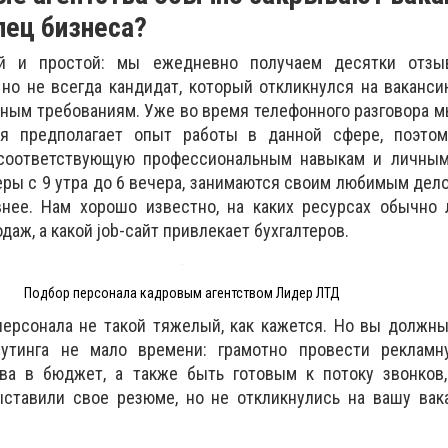
ец бизнеса?
ый и простой: мы ежедневно получаем десятки отзы
но не всегда кандидат, который откликнулся на вакансию
ным требованиям. Уже во время телефонного разговора 
сия предполагает опыт работы в данной сфере, поэт
 соответствующую профессиональным навыкам и личны
еры с 9 утра до 6 вечера, занимаются своим любимым дело
нее. Нам хорошо известно, на каких ресурсах обычно 
даж, а какой job-сайт привлекает бухгалтеров.
Подбор персонала кадровым агентством Лидер ЛТД
персонала не такой тяжелый, как кажется. Но вы должн
рутинга не мало времени: грамотно провести рекламн
ва в бюджет, а также быть готовым к потоку звонков,
ыставили свое резюме, но не откликнулись на вашу вак