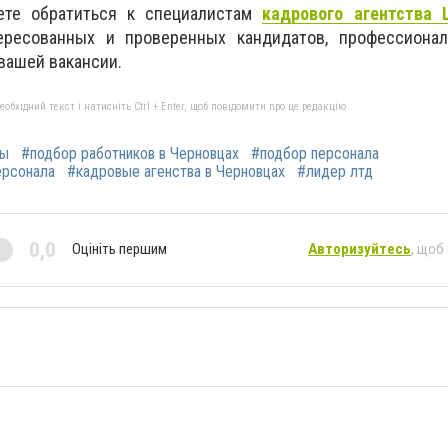
те обратиться к специалистам
кадрового агентства 
тересованных и проверенных кандидатов, профессиона
вашей вакансии.
бхідний текст і натисніть Ctrl + Enter, щоб повідомити про це редакцію
цы
#подбор работников в Черновцах
#подбор персонала
ерсонала
#кадровые агенства в Черновцах
#лидер лтд
0,0
Оцініть першим
Авторизуйтесь
, щоб