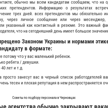
онтакте, обычно мы всем кандидатам сообщаем, что на 
ьких претендентов. Информацию о результатах встре
чение трех дней. всех претендентов мы обязательно и
ону, через личное сообщение или через месенджер,
или указанный как контактный в резюме. Это важный фа
одателя, что на сегодняшний день имеет большое значение
прещено Законом Украины и нормами этик
андидату в формате:
е потому что у вас маленький ребенок.
ько ребята / девушки.
40 лет и т.д.
 просто занесут вас в черный список работодателей ва
 очень тесен и плохая репутация в нем распространяется оч
Советы по подбору персонала в Черновцах
ые агентства обычно закрывают вак