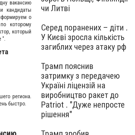
одну вакансию
чи Литві
чи кандидаты
нформируем о
 по которому
Серед поранених – діти .
ктор, который
У Києві зросла кількість
 ".
загиблих через атаку рф
ета
Трамп пояснив
затримку з передачею
Україні ліцензій на
виробництво ракет до
шего региона.
Patriot . "Дуже непросте
ень быстро.
рішення"
ансию
Трамп зробив