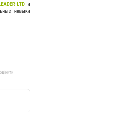
LEADER-LTD
и
льные навыки
 оцінити