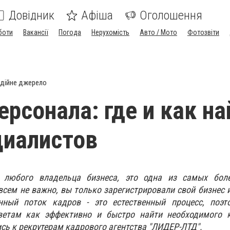
Довідник
Афіша
Оголошення
боти
Вакансії
Погода
Нерухомість
Авто / Мото
Фотозвіти
дійне джерело
ерсонала: где и как на
циалистов
любого владельца бизнеса, это одна из самых бол
всем не важно, вы только зарегистрировали свой бизнес 
нный поток кадров - это естественный процесс, поэт
оветам как эффективно и быстро найти необходимого 
сь к рекрутерам кадрового агентства "ЛИДЕР-ЛТД".