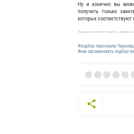
Ну и конечно вы може
получить только заин
которых соответствуют 
Якщо ви помітили помилку, виділіть нео
#подбор персонала Чернов
#как организовать подбор п