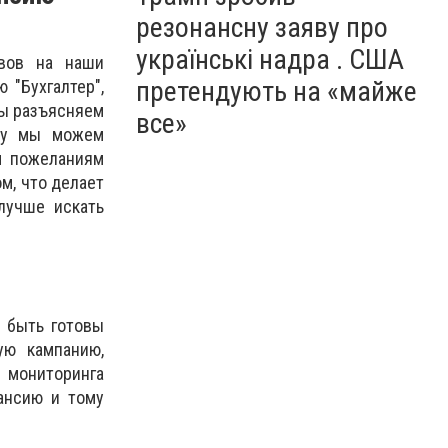
резонансну заяву про
українські надра . США
вов на наши
претендують на «майже
 "Бухгалтер",
мы разъясняем
все»
ому мы можем
м пожеланиям
м, что делает
лучше искать
ы быть готовы
ую кампанию,
 мониторинга
ансию и тому