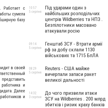
Під ударами один з
. Работает с
10:57
5 серпня
найбільших розподільчих
работы сумела
центрів Wildberries та НПЗ .
обширную базу
Безпілотники масовано
атакували росію
Генштаб ЗСУ - Втрати армії
09:14
5 серпня
рф за добу склали 1130
військових та 1715 БпЛА
видит в своей
Reuters - США майже
08:29
5 серпня
тветственный
вичерпали запаси ракет
 представить
великої дальності
 работника и
дидата. Далее
До чого призвели атаки
14:32
работников и
3 серпня
ЗСУ на Wildberries . 200 млрд
збитків і ризик краху банків