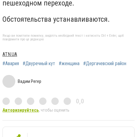
пешеходном переходе.
Обстоятельства устанавливаются.
Якщо ви помітили помилку, виділіть необхідний текст і натисніть Ctrl + Enter, щоб
повідомити про це редакцію
ATN.UA
#Авария
#Двуречный кут
#женщина
#Дергачевский район
Вадим Регер
0,0
Авторизируйтесь
, чтобы оценить