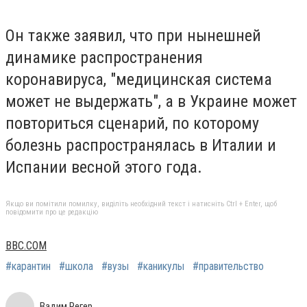
Он также заявил, что при нынешней
динамике распространения
коронавируса, "медицинская система
может не выдержать", а в Украине может
повториться сценарий, по которому
болезнь распространялась в Италии и
Испании весной этого года.
Якщо ви помітили помилку, виділіть необхідний текст і натисніть Ctrl + Enter, щоб
повідомити про це редакцію
BBC.COM
#карантин
#школа
#вузы
#каникулы
#правительство
Вадим Регер