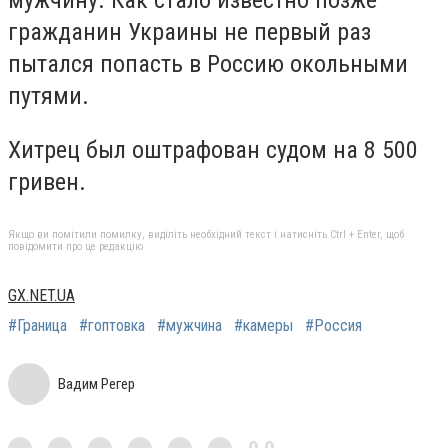
мужчину. Как стало известно позже
гражданин Украины не первый раз
пытался попасть в Россию окольными
путями.
Хитрец был оштрафован судом на 8 500
гривен.
Якщо ви помітили помилку, виділіть необхідний текст і натисніть Ctrl + Enter, щоб
повідомити про це редакцію
GX.NET.UA
#Граница
#гоптовка
#мужчина
#камеры
#Россия
Вадим Регер