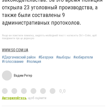
открыла 23 уголовный производства, а
также были составлены 9
административных протоколов.
Якщо ви помітили помилку, виділіть необхідний текст і натисніть Ctrl + Enter, щоб
повідомити про це редакцію
WWW.SQ.COM.UA
#Дергачевский район
#Безруки
#выборы
#избиратели
#голосование
#полиция
Вадим Регер
0,0
Авторизуйтесь
, щоб оцінити