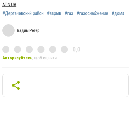
ATN.UA
#Дергачевский район
#взрыв
#газ
#газоснабжение
#дома
Вадим Регер
0,0
Авторизуйтесь
, щоб оцінити