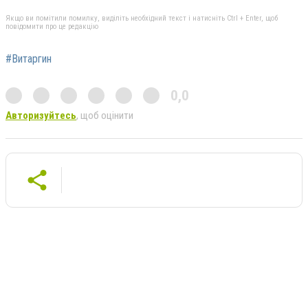
Якщо ви помітили помилку, виділіть необхідний текст і натисніть Ctrl + Enter, щоб
повідомити про це редакцію
#Витаргин
0,0
Авторизуйтесь
, щоб оцінити