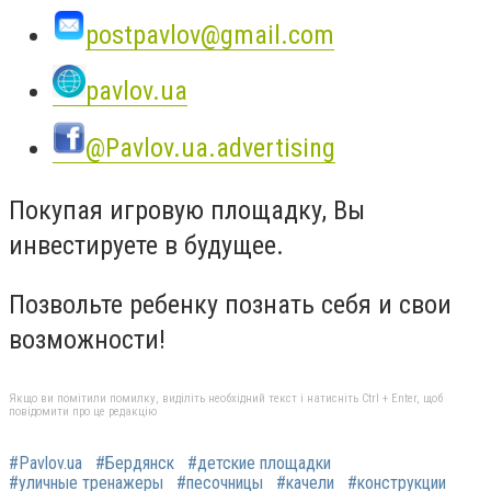
postpavlov@gmail.com
pavlov.ua
@Pavlov.ua.advertising
Покупая игровую площадку, Вы
инвестируете в будущее.
Позвольте ребенку познать себя и свои
возможности!
Якщо ви помітили помилку, виділіть необхідний текст і натисніть Ctrl + Enter, щоб
повідомити про це редакцію
#Pavlov.ua
#Бердянск
#детские площадки
#уличные тренажеры
#песочницы
#качели
#конструкции