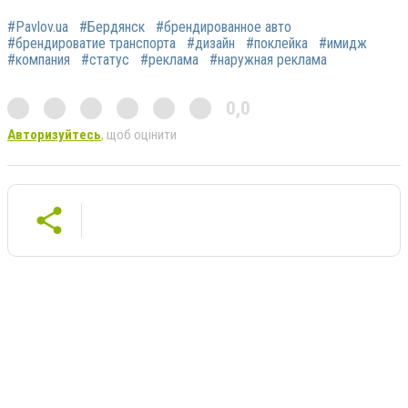
#Pavlov.ua
#Бердянск
#брендированное авто
#брендироватие транспорта
#дизайн
#поклейка
#имидж
#компания
#статус
#реклама
#наружная реклама
0,0
Авторизуйтесь
, щоб оцінити