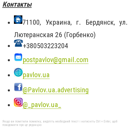
Контакты
71100, Украина, г. Бердянск, ул.
Лютеранская 26 (Горбенко)
+380503223204
postpavlov@gmail.com
pavlov.ua
@Pavlov.ua.advertising
@_pavlov.ua_
Якщо ви помітили помилку, виділіть необхідний текст і натисніть Ctrl + Enter, щоб
повідомити про це редакцію