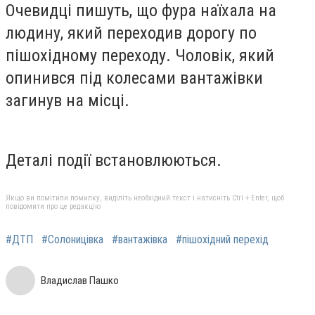
Очевидці пишуть, що фура наїхала на
людину, який переходив дорогу по
пішохідному переходу. Чоловік, який
опинився під колесами вантажівки
загинув на місці.
Деталі події встановлюються.
Якщо ви помітили помилку, виділіть необхідний текст і натисніть Ctrl + Enter, щоб
повідомити про це редакцію
#ДТП
#Солоницівка
#вантажівка
#пішохідний перехід
Владислав Пашко