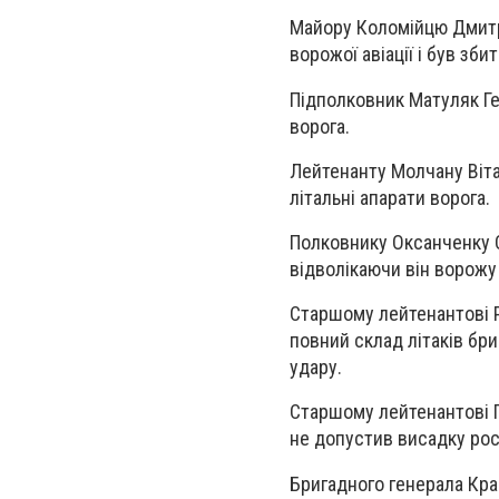
Майору Коломійцю Дмитру
ворожої авіації і був зби
Підполковник Матуляк Ге
ворога.
Лейтенанту Молчану Віт
літальні апарати ворога.
Полковнику Оксанченку О
відволікаючи він ворожу 
Старшому лейтенантові Р
повний склад літаків бри
удару.
Старшому лейтенантові Г
не допустив висадку рос
Бригадного генерала Кр