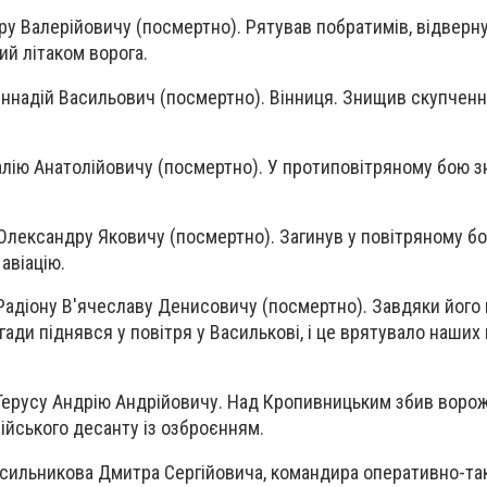
 Валерійовичу (посмертно). Рятував побратимів, відверну
тий літаком ворога.
ннадій Васильович (посмертно). Вінниця. Знищив скупченн
алію Анатолійовичу (посмертно). У протиповітряному бою 
лександру Яковичу (посмертно). Загинув у повітряному бо
авіацію.
адіону В'ячеславу Денисовичу (посмертно). Завдяки його
гади піднявся у повітря у Василькові, і це врятувало наших
ерусу Андрію Андрійовичу. Над Кропивницьким збив ворож
ійського десанту із озброєнням.
асильникова Дмитра Сергійовича, командира оперативно-та