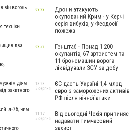
в він вогонь
Дрони атакують
09:29
окупований Крим - у Керчі
серія вибухів, у Феодосії
я техніки
пожежа
знищив два
Генштаб - Понад 1 200
08:59
окупантів, 67 артсистем та
11 бронемашин ворога
ю,
ліквідували ЗСУ за добу
 мужнім діям
ЄС дасть Україні 1,4 млрд
13:28
5 серпня
 від ракетного
євро з заморожених активів
РФ після нічної атаки
ий Іл-76, чим
Від сьогодні Чехія припиняє
11:17
5 серпня
надавати тимчасовий
захист
ктичного