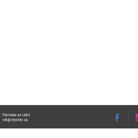
Реклама на сайті:
rek@citysites.ua
Допускається цитування матеріалів без отримання попередньої згоди 05763.com.ua з