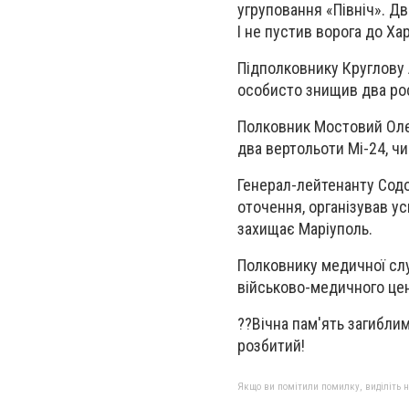
угруповання «Північ». Дв
І не пустив ворога до Ха
Підполковнику Круглову 
особисто знищив два рос
Полковник Мостовий Олек
два вертольоти Мі-24, ч
Генерал-лейтенанту Содо
оточення, організував у
захищає Маріуполь.
Полковнику медичної сл
військово-медичного цен
??Вічна пам'ять загиблим
розбитий!
Якщо ви помітили помилку, виділіть нео