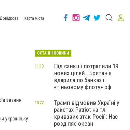
Довідкова
Карта міста
ОСТАННІ НОВИНИ
Під санкції потрапили 19
11:13
нових цілей . Британія
вдарила по банках і
«тіньовому флоту» рф
їв звання
Трамп відмовив Україні у
10:22
ракетах Patriot на тлі
кривавих атак Росії : Нас
и українську
розділяє океан