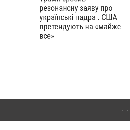
резонансну заяву про
українські надра . США
претендують на «майже
все»
ергачі. Для інтернет-видань обов'язкове розміщення прямого, відкритого для