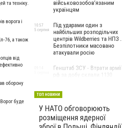
військовозобов’язаним
й та техніку.
українцям
в ворога і
Під ударами один з
10:57
5 серпня
найбільших розподільчих
центрів Wildberries та НПЗ .
л-76, а також
Безпілотники масовано
атакували росію
опців від
 ефективно
Генштаб ЗСУ - Втрати армії
09:14
5 серпня
рф за добу склали 1130
військових та 1715 БпЛА
ав оборону
ТОП НОВИНИ
 Ворог буде
У НАТО обговорюють
розміщення ядерної
зброї в Польщі, Фінляндії