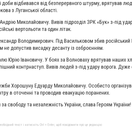
і доби відбивався від безперервного штурму, врятував люде
ркова з Луганської області.
Андрію Миколайовичу. Вивів підрозділ ЗРК «Бук» з-під ударі
ійські вертольоти та один літак.
сандр Володимирович. Під Васильковом збив російський І
им не допустив висадку десанту із озброєнням.
лю Юрію Івановичу. У боях за Волноваху врятував наших хл
спішний контрнаступ. Вивів людей з-під удару ворога. Дуже
ужби Хорошуну Едуарду Миколайовичу. Особисто організув
тру в оточенні та проводив евакуацію поранених.
 за свободу та незалежність України, слава Героям України!
бхідний текст і натисніть Ctrl + Enter, щоб повідомити про це редакцію