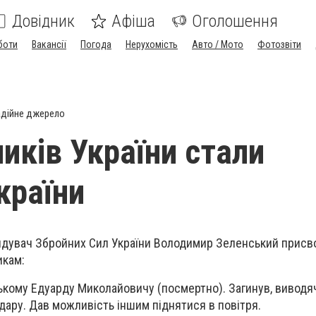
Довідник
Афіша
Оголошення
боти
Вакансії
Погода
Нерухомість
Авто / Мото
Фотозвіти
дійне джерело
иків України стали
країни
дувач Збройних Сил України Володимир Зеленський присво
икам:
кому Едуарду Миколайовичу (посмертно). Загинув, виводяч
удару. Дав можливість іншим піднятися в повітря.