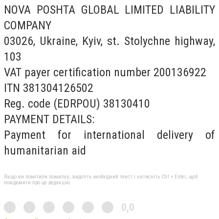
NOVA POSHTA GLOBAL LIMITED LIABILITY
COMPANY
03026, Ukraine, Kyiv, st. Stolychne highway,
103
VAT payer certification number 200136922
ITN 381304126502
Reg. code (EDRPOU) 38130410
PAYMENT DETAILS:
Payment for international delivery of
humanitarian aid
Якщо ви помітили помилку, виділіть необхідний текст і натисніть Ctrl + Enter, щоб
повідомити про це редакцію
0,0