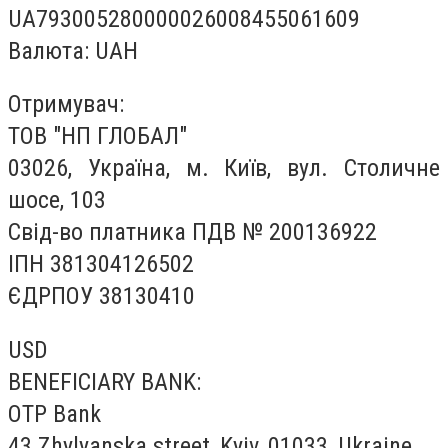
UA793005280000026008455061609
Валюта: UAH
Отримувач:
ТОВ "НП ГЛОБАЛ"
03026, Україна, м. Київ, вул. Столичне
шосе, 103
Свід-во платника ПДВ № 200136922
ІПН 381304126502
ЄДРПОУ 38130410
USD
BENEFICIARY BANK:
OTP Bank
43 Zhylyanska street, Kyiv, 01033, Ukraine