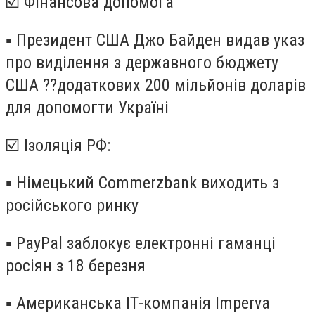
☑️ Фінансова допомога
▪️ Президент США Джо Байден видав указ
про виділення з державного бюджету
США ??додаткових 200 мільйонів доларів
для допомогти Україні
☑️ Ізоляція РФ:
▪️ Німецький Commerzbank виходить з
російського ринку
▪️ PayPal заблокує електронні гаманці
росіян з 18 березня
▪️ Американська ІТ-компанія Imperva