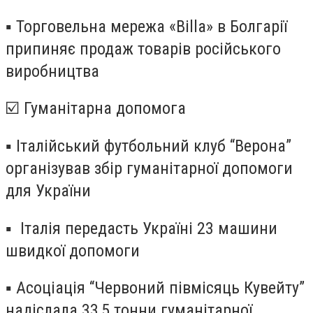
▪️ Торговельна мережа «Billa» в Болгарії
припиняє продаж товарів російського
виробництва
☑️ Гуманітарна допомога
▪️ Італійський футбольний клуб “Верона”
організував збір гуманітарної допомоги
для України
▪️ Італія передасть Україні 23 машини
швидкої допомоги
▪️ Асоціація “Червоний півмісяць Кувейту”
надіслала 33,5 тонни гуманітарної