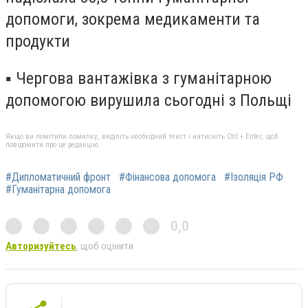
допомоги, зокрема медикаменти та
продукти
▪️ Чергова вантажівка з гуманітарною
допомогою вирушила сьогодні з Польщі
Якщо ви помітили помилку, виділіть необхідний текст і натисніть Ctrl + Enter, щоб
повідомити про це редакцію
#Дипломатичний фронт
#Фінансова допомога
#Ізоляція РФ
#Гуманітарна допомога
0,0
Авторизуйтесь
, щоб оцінити