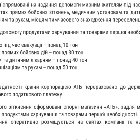
ї спрямовані на надання допомоги мирним жителям під час
стах прямих бойових зіткнень, медичним установам та дитя
іям та рухам, місцям тимчасового знаходження переселенц
 допомогу продуктами харчування та товарами першої необх
під час евакуації – понад 10 тон
 прямих бойових дій – понад 30 тон
та дитячим лікарням – понад 40 тон
нізаціям та рухам – понад 50 тон
здатності країни корпорацією АТБ перераховано до дер
ового податкового платежу.
ого зіткнення сформовані опорні магазини «АТБ», задля 
продуктами харчування та товарами першої необхідності. 
ння оперативно розміщується на сайтах компанії та на