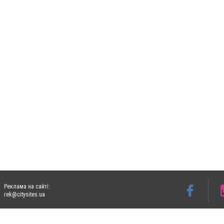
Реклама на сайті:
rek@citysites.ua
Допускається цитування матеріалів без отримання попередньої згоди 05763.com.ua з