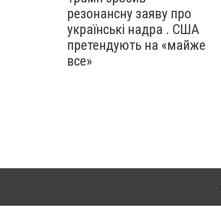
резонансну заяву про
українські надра . США
претендують на «майже
все»
ергачі. Для інтернет-видань обов'язкове розміщення прямого, відкритого для