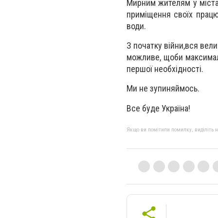
Мирним жителям у містах
приміщення своїх працю
води.
З початку війни,вся вел
можливе, щоби максимал
першої необхідності.
Ми не зупиняймось.
Все буде Україна!
Якщо ви помітили помилку, виділіть нео