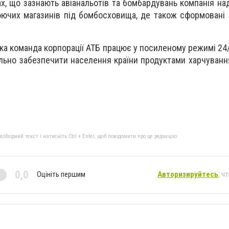
, що зазнають авіанальотів та бомбардувань компанія над
ючих магазинів під бомбосховища, де також сформовані 
ика команда корпорації АТБ працює у посиленому режимі 24
ьно забезпечити населення країни продуктами харчуванн
бхідний текст і натисніть Ctrl + Enter, щоб повідомити про це редакцію
0,0
Оцініть першим
Авторизируйтесь
, ч