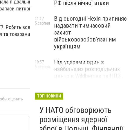
ала підвальні
РФ після нічної атаки
запаси питної
Від сьогодні Чехія припиняє
11:17
5 серпня
надавати тимчасовий
/7. Робить все
захист
я та товарами
військовозобов’язаним
українцям
Під ударами один з
10:57
5 серпня
найбільших розподільчих
центрів Wildberries та НПЗ .
Безпілотники масовано
атакували росію
ТОП НОВИНИ
тобы оценить
У НАТО обговорюють
розміщення ядерної
зброї в Польщі, Фінляндії