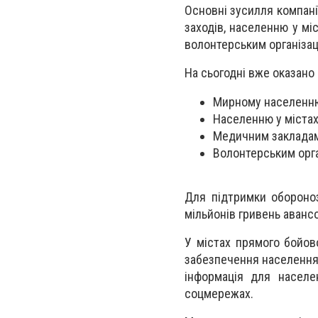
Основні зусилля компані
заходів, населенню у мі
волонтерським організац
На сьогодні вже оказано
Мирному населенню 
Населенню у містах
Медичним закладам 
Волонтерським орга
Для підтримки обороно
мільйонів гривень аванс
У містах прямого бойов
забезпечення населення 
інформація для населе
соцмережах.