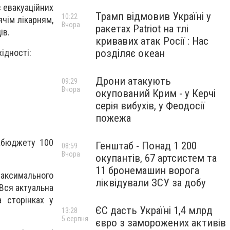
 евакуаційних
Трамп відмовив Україні у
10:22
чім лікарням,
Вчора
ракетах Patriot на тлі
ів.
кривавих атак Росії : Нас
розділяє океан
ідності:
Дрони атакують
09:29
Вчора
окупований Крим - у Керчі
серія вибухів, у Феодосії
пожежа
жбюджету 100
Генштаб - Понад 1 200
08:59
Вчора
окупантів, 67 артсистем та
11 бронемашин ворога
максимального
ліквідували ЗСУ за добу
Вся актуальна
 сторінках у
ЄС дасть Україні 1,4 млрд
13:28
5 серпня
євро з заморожених активів