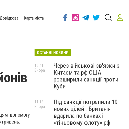
Довідкова
Карта міста
ОСТАННІ НОВИНИ
Через військові зв'язки з
12:41
Вчора
Китаєм та рф США
йонів
розширили санкції проти
Куби
Під санкції потрапили 19
11:13
Вчора
нових цілей . Британія
їнцям допомогу
вдарила по банках і
 гривень.
«тіньовому флоту» рф