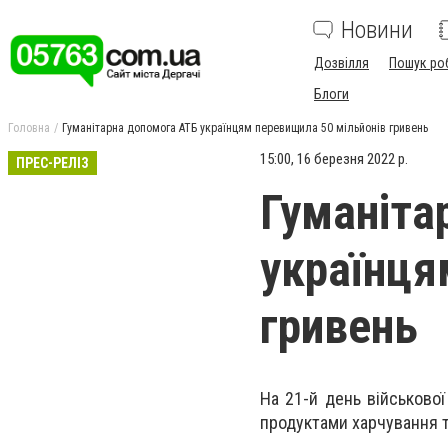
Новини
Дозвілля
Пошук ро
Блоги
Головна
Гуманітарна допомога АТБ українцям перевищила 50 мільйонів гривень
15:00, 16 березня 2022 р.
ПРЕС-РЕЛІЗ
Гуманіта
українця
гривень
На 21-й день військової
продуктами харчування т