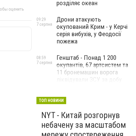
розділяє океан
тобы оценить
Дрони атакують
09:29
7 серпня
окупований Крим - у Керчі
серія вибухів, у Феодосії
пожежа
Генштаб - Понад 1 200
08:59
7 серпня
окупантів, 67 артсистем та
11 бронемашин ворога
ліквідували ЗСУ за добу
ТОП НОВИНИ
NYT - Китай розгорнув
небачену за масштабом
мережу спостереження