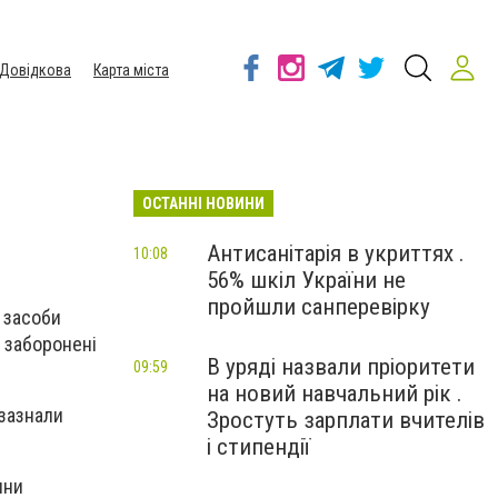
Довідкова
Карта міста
ОСТАННІ НОВИНИ
Антисанітарія в укриттях .
10:08
56% шкіл України не
пройшли санперевірку
і засоби
 заборонені
В уряді назвали пріоритети
09:59
на новий навчальний рік .
 зазнали
Зростуть зарплати вчителів
і стипендії
ини