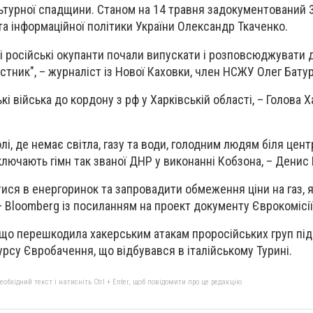
ьтурної спадщини. Станом на 14 травня задокументований 3
та інформаційної політики України Олександр Ткаченко.
ні російські окупанти почали випускати і розповсюджувати 
стник", – журналіст із Нової Каховки, член НСЖУ Олег Бату
кі війська до кордону з рф у Харківській області, – Голова Х
лі, де немає світла, газу та води, голодним людям біля цент
ключають гімн так званої ДНР у виконанні Кобзона, – Денис
ися в енергоринок та запровадити обмеження ціни на газ, 
– Bloomberg із посиланням на проект документу Єврокомісії
, що перешкодила хакерським атакам проросійських груп під
урсу Євробачення, що відбувався в італійському Турині.
бхідний текст і натисніть Ctrl + Enter, щоб повідомити про це редакцію