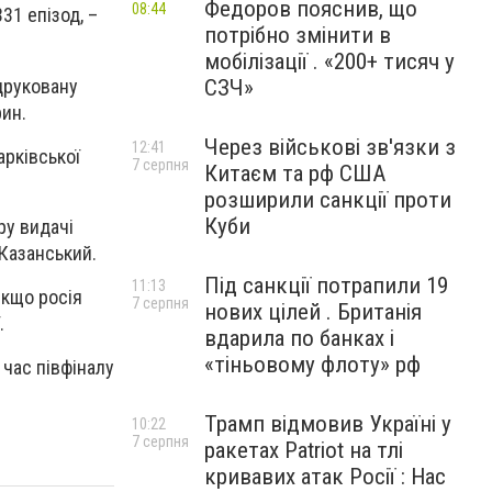
Федоров пояснив, що
08:44
31 епізод, –
потрібно змінити в
мобілізації . «200+ тисяч у
друковану
СЗЧ»
рин.
Через військові зв'язки з
12:41
арківської
7 серпня
Китаєм та рф США
розширили санкції проти
Куби
ру видачі
 Казанський.
Під санкції потрапили 19
11:13
якщо росія
7 серпня
нових цілей . Британія
.
вдарила по банках і
«тіньовому флоту» рф
 час півфіналу
Трамп відмовив Україні у
10:22
7 серпня
ракетах Patriot на тлі
кривавих атак Росії : Нас