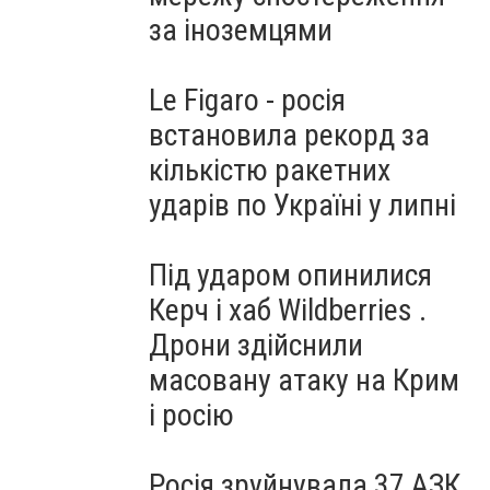
за іноземцями
Le Figaro - росія
встановила рекорд за
кількістю ракетних
ударів по Україні у липні
Під ударом опинилися
Керч і хаб Wildberries .
Дрони здійснили
масовану атаку на Крим
і росію
Росія зруйнувала 37 АЗК