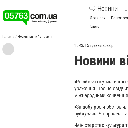
Новини
Дозвілля
Пошук ро
Блоги
Головна
Новини війни 15 травня
15:43, 15 травня 2022 р.
Новини в
▪️Російські окупанти під
ураження. Про це свідчи
міжнародними конвенці
▪️За добу росія обстріля
руйнувань. Є поранені та
▪️Міністерство культури 