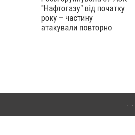
"Нафтогазу" від початку
року – частину
атакували повторно
ергачі. Для інтернет-видань обов'язкове розміщення прямого, відкритого для
лама" публікуються на правах реклами.