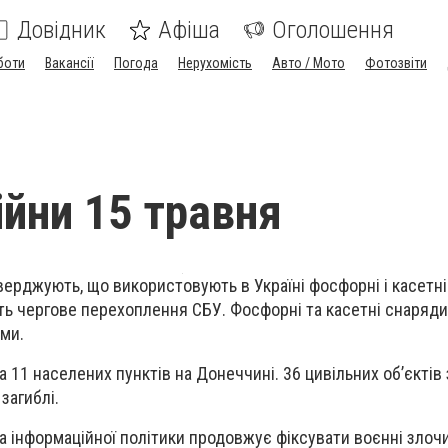
Довідник
Афіша
Оголошення
боти
Вакансії
Погода
Нерухомість
Авто / Мото
Фотозвіти
ійни 15 травня
тверджують, що використовують в Україні фосфорні і касетн
ть чергове перехоплення СБУ. Фосфорні та касетні снаряди
ями.
ла 11 населених пунктів на Донеччині. 36 цивільних об’єктів
 загиблі.
та інформаційної політики продовжує фіксувати воєнні злоч