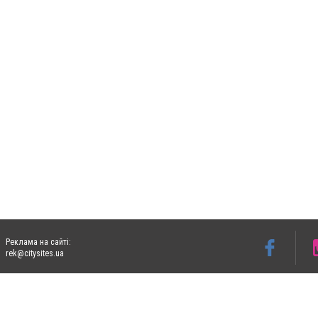
Реклама на сайті:
rek@citysites.ua
Допускається цитування матеріалів без отримання попередньої згоди 05763.com.ua з
пошукових систем гіперпосилання на цитовані статті не нижче другого абзацу в тек
Матеріали з плашками "Новини компаній", "Промо", "Партнерський матеріал", "Партнер