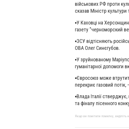
військових РФ проти кул
сказав Міністр культури 
▪️У Каховці на Херсонщи
газету "черноморский ве
▪️ЗСУ відтісняють російсь
ОВА Олег Синєгубов.
▪️У зруйнованому Маріупо
гуманітарної допомоги в
▪️Євросоюз може втрутит
перекриє газовий потік, 
▪️Влада Італії стверджує
та фіналу пісенного конк
Якщо ви помітили помилку, виділіть нео